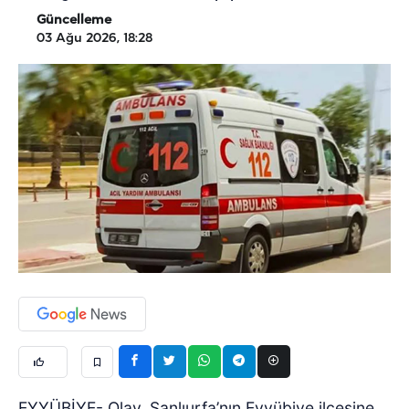
Güncelleme
03 Ağu 2026, 18:28
EYYÜBİYE- Olay, Şanlıurfa’nın Eyyübiye ilçesine