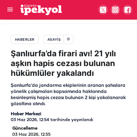
Şanlıurfa'da korkunç olay: Tüfekle oynarken
kendini vurdu iddiası
HABERLER
ASAYIŞ
Şanlıurfa’da firari avı! 21 yılı
aşkın hapis cezası bulunan
hükümlüler yakalandı
Şanlıurfa’da jandarma ekiplerinin aranan şahıslara
yönelik çalışmaları kapsamında haklarında
kesinleşmiş hapis cezası bulunan 2 kişi yakalanarak
gözaltına alındı.
Haber Merkezi
03 Haz 2026, 12:54
tarihinde yayınlandı
Güncelleme
03 Haz 2026, 12:55