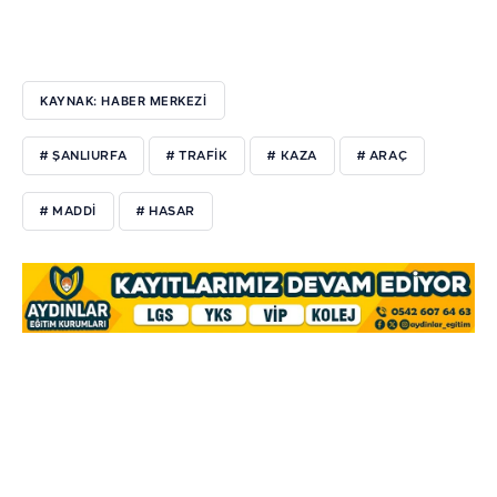
KAYNAK: HABER MERKEZİ
# ŞANLIURFA
# TRAFİK
# KAZA
# ARAÇ
# MADDİ
# HASAR