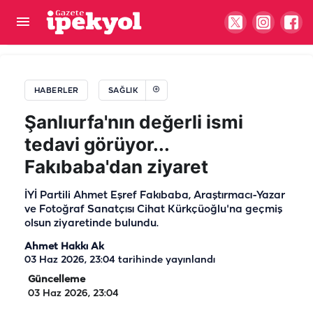
Şanlıurfa Şehir Hastanesinde geri sayım: Dev
projede son durum…
HABERLER
SAĞLIK
Şanlıurfa'nın değerli ismi
tedavi görüyor...
Fakıbaba'dan ziyaret
İYİ Partili Ahmet Eşref Fakıbaba, Araştırmacı-Yazar
ve Fotoğraf Sanatçısı Cihat Kürkçüoğlu'na geçmiş
olsun ziyaretinde bulundu.
Ahmet Hakkı Ak
03 Haz 2026, 23:04
tarihinde yayınlandı
Güncelleme
03 Haz 2026, 23:04