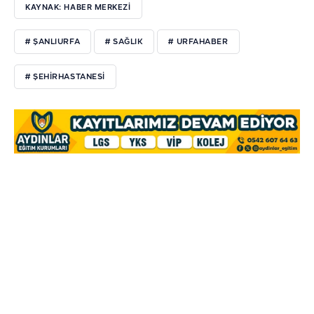
KAYNAK: HABER MERKEZİ
# ŞANLIURFA
# SAĞLIK
# URFAHABER
# ŞEHIRHASTANESI