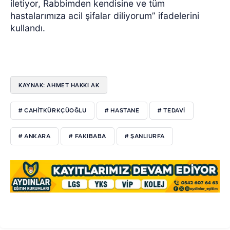
iletiyor, Rabbimden kendisine ve tüm
hastalarımıza acil şifalar diliyorum” ifadelerini
kullandı.
KAYNAK: AHMET HAKKI AK
# CAHITKÜRKÇÜOĞLU
# HASTANE
# TEDAVI
# ANKARA
# FAKIBABA
# ŞANLIURFA