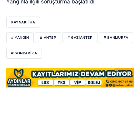
Yangınla ilgili soruşturma başlatıldı.
KAYNAK: İHA
# YANGIN
# ANTEP
# GAZIANTEP
# ŞANLIURFA
# SONDAKIKA