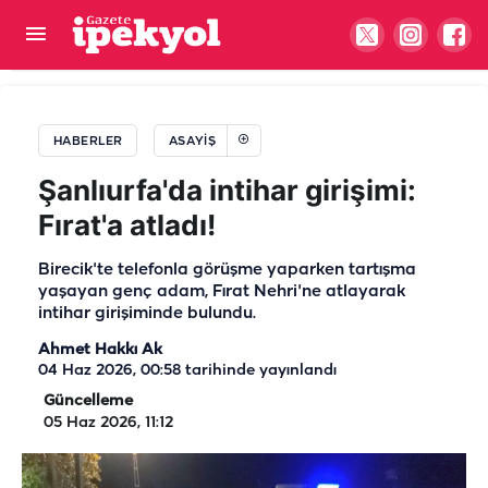
Komşu kentte yangın faciası: 4 yaşındaki çocuk
hayatını kaybetti
HABERLER
ASAYIŞ
Şanlıurfa'da intihar girişimi:
Fırat'a atladı!
Birecik'te telefonla görüşme yaparken tartışma
yaşayan genç adam, Fırat Nehri'ne atlayarak
intihar girişiminde bulundu.
Ahmet Hakkı Ak
04 Haz 2026, 00:58
tarihinde yayınlandı
Güncelleme
05 Haz 2026, 11:12