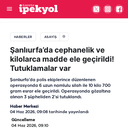
Şanlıurfa'da otomobil bariyerlere çarptı: 1 ölü, 1
yaralı
HABERLER
ASAYIŞ
Şanlıurfa’da cephanelik ve
kilolarca madde ele geçirildi!
Tutuklamalar var
Şanlıurfa’da polis ekiplerince düzenlenen
operasyonda 6 uzun namlulu silah ile 10 kilo 700
gram esrar ele geçirildi. Operasyonda gözaltına
alınan 3 şüpheliden 2’si tutuklandı.
Haber Merkezi
04 Haz 2026, 09:08
tarihinde yayınlandı
Güncelleme
04 Haz 2026, 09:10