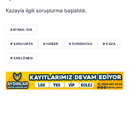
Kazayla ilgili soruşturma başlatıldı.
KAYNAK: İHA
# ŞANLIURFA
# HABER
# SONDAKIKA
# KAZA
# EMELÖNEN