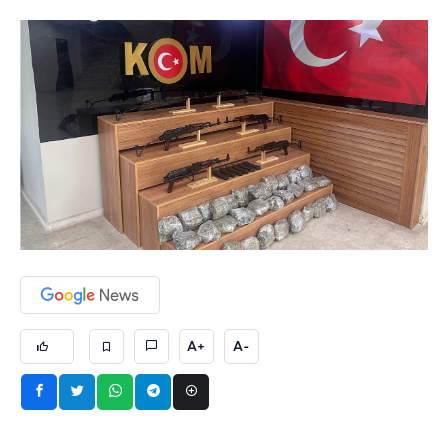
A+
A-