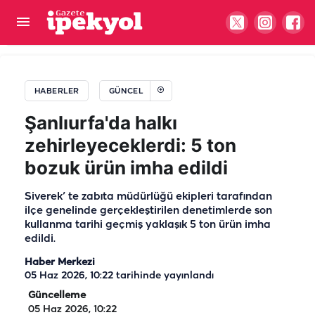
Şanlıurfa’da üniversiteye dönüş yolu açıldı: İşte
öğrenci affının detayları
HABERLER
GÜNCEL
Şanlıurfa'da halkı
zehirleyeceklerdi: 5 ton
bozuk ürün imha edildi
Siverek’ te zabıta müdürlüğü ekipleri tarafından
ilçe genelinde gerçekleştirilen denetimlerde son
kullanma tarihi geçmiş yaklaşık 5 ton ürün imha
edildi.
Haber Merkezi
05 Haz 2026, 10:22
tarihinde yayınlandı
Güncelleme
05 Haz 2026, 10:22