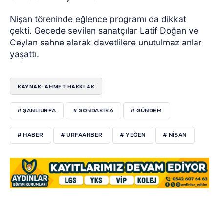
Nişan töreninde eğlence programı da dikkat
çekti. Gecede sevilen sanatçılar Latif Doğan ve
Ceylan sahne alarak davetlilere unutulmaz anlar
yaşattı.
KAYNAK: AHMET HAKKI AK
# ŞANLIURFA
# SONDAKIKA
# GÜNDEM
# HABER
# URFAAHBER
# YEĞEN
# NIŞAN