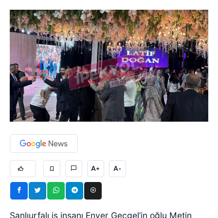
A+
A-
Şanlıurfalı iş insanı Enver Geçgel’in oğlu Metin