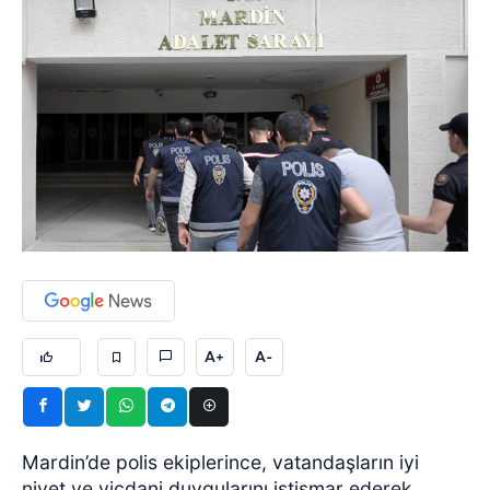
A+
A-
Mardin’de polis ekiplerince, vatandaşların iyi
niyet ve vicdani duygularını istismar ederek