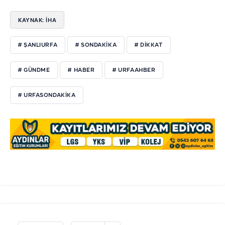
KAYNAK: İHA
# ŞANLIURFA
# SONDAKIKA
# DIKKAT
# GÜNDME
# HABER
# URFAAHBER
# URFASONDAKIKA