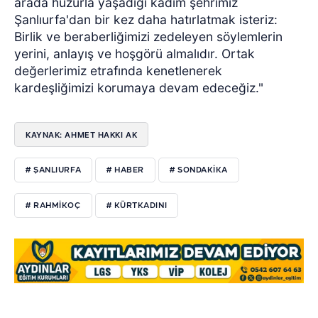
arada huzurla yaşadığı kadim şehrimiz
Şanlıurfa'dan bir kez daha hatırlatmak isteriz:
Birlik ve beraberliğimizi zedeleyen söylemlerin
yerini, anlayış ve hoşgörü almalıdır. Ortak
değerlerimiz etrafında kenetlenerek
kardeşliğimizi korumaya devam edeceğiz."
KAYNAK: AHMET HAKKI AK
# ŞANLIURFA
# HABER
# SONDAKIKA
# RAHMIKOÇ
# KÜRTKADINI