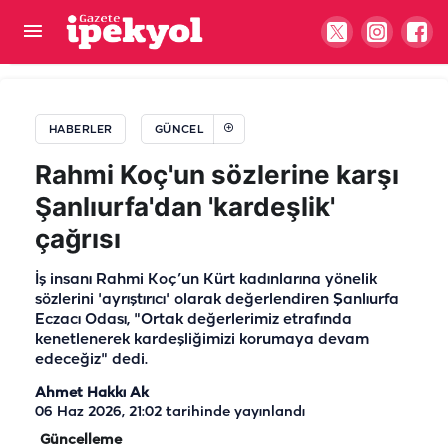
Şanlıurfa’da ulaşıma zam geldi! İşte yeni tarife…
HABERLER
GÜNCEL
Rahmi Koç'un sözlerine karşı
Şanlıurfa'dan 'kardeşlik'
çağrısı
İş insanı Rahmi Koç’un Kürt kadınlarına yönelik
sözlerini 'ayrıştırıcı' olarak değerlendiren Şanlıurfa
Eczacı Odası, "Ortak değerlerimiz etrafında
kenetlenerek kardeşliğimizi korumaya devam
edeceğiz" dedi.
Ahmet Hakkı Ak
06 Haz 2026, 21:02
tarihinde yayınlandı
Güncelleme