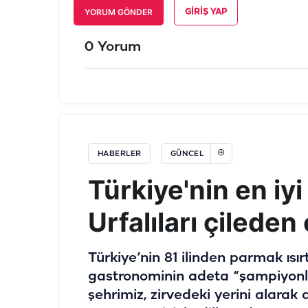
YORUM GÖNDER
GIRIŞ YAP
0 Yorum
HABERLER
GÜNCEL
Türkiye'nin en iyi
Urfalıları çileden
Türkiye’nin 81 ilinden parmak ısır
gastronominin adeta “şampiyonlar
şehrimiz, zirvedeki yerini alarak a