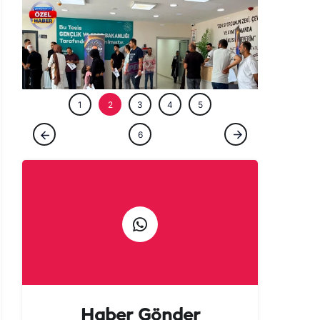
ÖZEL HABE
1
2
3
4
5
GÜNCEL
6
Şanlıurfa’da ‘Milyoner’ olmak isteyenler
akın etti!
Haber Gönder