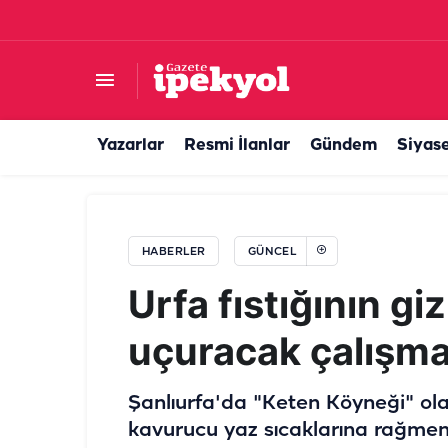
Türkiye'nin en iyi 5 mutfağı açıklandı: Urfalılar
Yazarlar
Resmi İlanlar
Gündem
Siyas
HABERLER
GÜNCEL
Urfa fıstığının gi
uçuracak çalışm
Şanlıurfa'da "Keten Köyneği" olara
kavurucu yaz sıcaklarına rağmen