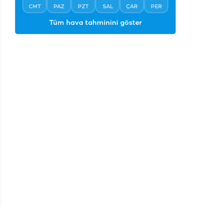
CMT
PAZ
PZT
SAL
ÇAR
PER
Tüm hava tahminini göster