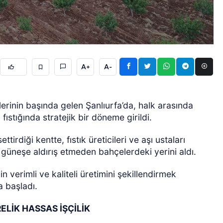
A+
A-
ÖZEL HABER
lerinin başında gelen Şanlıurfa’da, halk arasında
 fıstığında stratejik bir döneme girildi.
ttirdiği kentte, fıstık üreticileri ve aşı ustaları
üneşe aldırış etmeden bahçelerdeki yerini aldı.
n verimli ve kaliteli üretimini şekillendirmek
a başladı.
ELİK HASSAS İŞÇİLİK