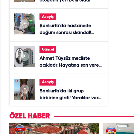
otogarın yeri belli oldu!
Asayiş
Şanlıurfa’da hastanede
doğum sonrası skandal!
Anne öldü, doktor tutuklandı
Güncel
Ahmet Tüysüz mecliste
açıkladı: Hayatına son veren
daire başkanı "İsteselerdi
ölmezdim" notunu bıraktı
Asayiş
Şanlıurfa’da iki grup
birbirine girdi! Yaralılar var...
ÖZEL HABER