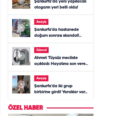
Şanlıurfa'da yeni yapılacak
otogarın yeri belli oldu!
Asayiş
Şanlıurfa’da hastanede
doğum sonrası skandal!
Anne öldü, doktor tutuklandı
Güncel
Ahmet Tüysüz mecliste
açıkladı: Hayatına son veren
daire başkanı "İsteselerdi
ölmezdim" notunu bıraktı
Asayiş
Şanlıurfa’da iki grup
birbirine girdi! Yaralılar var...
ÖZEL HABER