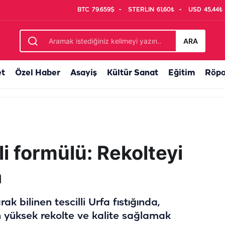
BTC
79.659$
STERLIN
61,60₺
USD
45,44₺
ı çileden çıkaran sıralama!
ARA
et
Özel Haber
Asayiş
Kültür Sanat
Eğitim
Röpo
zli formülü: Rekolteyi
a
k bilinen tescilli Urfa fıstığında,
 yüksek rekolte ve kalite sağlamak