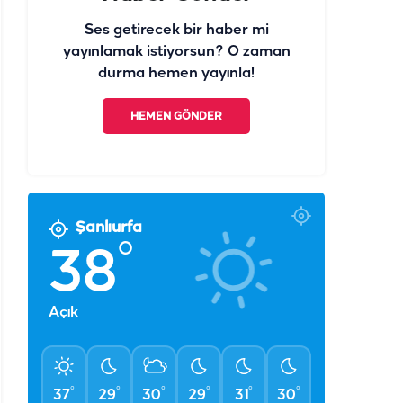
Ses getirecek bir haber mi
yayınlamak istiyorsun? O zaman
durma hemen yayınla!
HEMEN GÖNDER
Şanlıurfa
°
38
Açık
°
°
°
°
°
°
37
29
30
29
31
30