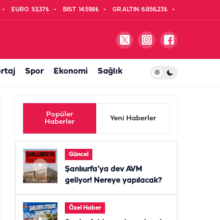
EURO
53,37₺
BIST
14.598₺
GR.ALTIN
6.856,23₺
rtaj
Spor
Ekonomi
Sağlık
Popüler
Yeni Haberler
Haberler
Güncel
Şanlıurfa’ya dev AVM
geliyor! Nereye yapılacak?
Özel Haber