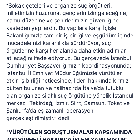
“Sokak çeteleri ve organize suç örgütleri;
milletimizin huzuruna, gençlerimizin geleceğine,
kamu düzenine ve şehirlerimizin güvenliğine
kasteden yapılardır. Bu yapılara karşı İçişleri
Bakanlığımızla tam bir iş birliği ve eşgüdüm içinde
mücadelemizi kararlılıkla sürdürüyor, suç
örgütlerine karşı her alanda daha etkin adımlar
atılacağını ifade ediyoruz. Bu çerçevede İstanbul
Cumhuriyet Başsavcılığımızın koordinasyonunda;
İstanbul İl Emniyet Müdürlüğümüzle yürütülen
etkin iş birliği neticesinde, lideri hakkında kırmızı
bülten bulunan ve halihazırda İtalya’da tutuklu
olan organize silahlı suç örgütüne yönelik İstanbul
merkezli Tekirdağ, İzmir, Siirt, Samsun, Tokat ve
Şanlıurfa’da eş zamanlı operasyon
gerçekleştirilmiştir.” dedi
“YÜRÜTÜLEN SORUŞTURMALAR KAPSAMINDA
700 ŞÜPHELİ HAKKINDA İŞLEM YAPILMIŞTIR”