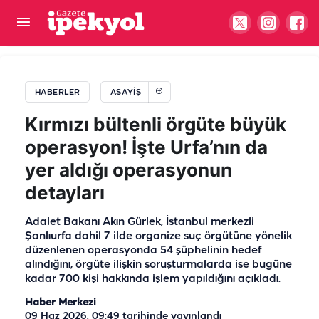
Şanlıurfa'da havaya ateş edenler yandı! Valilik
tek tek peşlerine düşüyor
HABERLER
ASAYIŞ
Kırmızı bültenli örgüte büyük
operasyon! İşte Urfa’nın da
yer aldığı operasyonun
detayları
Adalet Bakanı Akın Gürlek, İstanbul merkezli
Şanlıurfa dahil 7 ilde organize suç örgütüne yönelik
düzenlenen operasyonda 54 şüphelinin hedef
alındığını, örgüte ilişkin soruşturmalarda ise bugüne
kadar 700 kişi hakkında işlem yapıldığını açıkladı.
Haber Merkezi
09 Haz 2026, 09:49
tarihinde yayınlandı