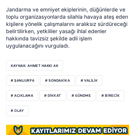
Jandarma ve emniyet ekiplerinin, düğünlerde ve
toplu organizasyonlarda silahla havaya ateş eden
kişilere yönelik çalışmalarını aralıksız sürdüreceği
belirtilirken, yetkililer yasağı ihlal edenler
hakkında tavizsiz şekilde adli işlem
uygulanacağını vurguladı.
KAYNAK: AHMET HAKKI AK
# ŞANLIURFA
# SONDAKIKA
# VALILIK
# AÇIKLAMA
# DIKKAT
# GÜNDME
# BIRECIK
# OLAY