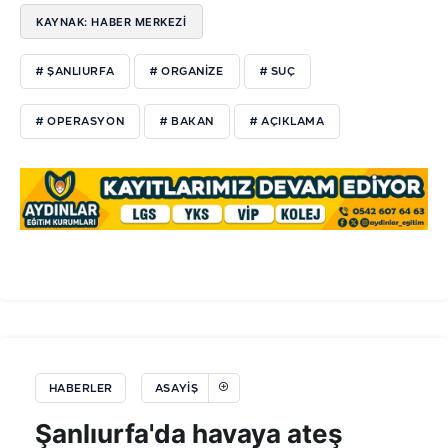
KAYNAK: HABER MERKEZİ
# ŞANLIURFA
# ORGANİZE
# SUÇ
# OPERASYON
# BAKAN
# AÇIKLAMA
HABERLER
ASAYIŞ
Şanlıurfa'da havaya ateş