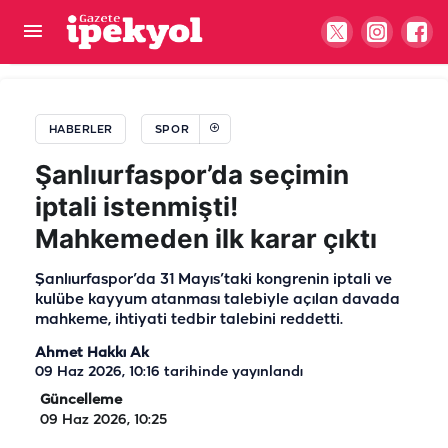
Şanlıurfa'da zirveye çıktılar! Ağrı'da kürsü
hedefliyorlar
HABERLER
SPOR
Şanlıurfaspor’da seçimin
iptali istenmişti!
Mahkemeden ilk karar çıktı
Şanlıurfaspor’da 31 Mayıs’taki kongrenin iptali ve
kulübe kayyum atanması talebiyle açılan davada
mahkeme, ihtiyati tedbir talebini reddetti.
Ahmet Hakkı Ak
09 Haz 2026, 10:16
tarihinde yayınlandı
Güncelleme
09 Haz 2026, 10:25