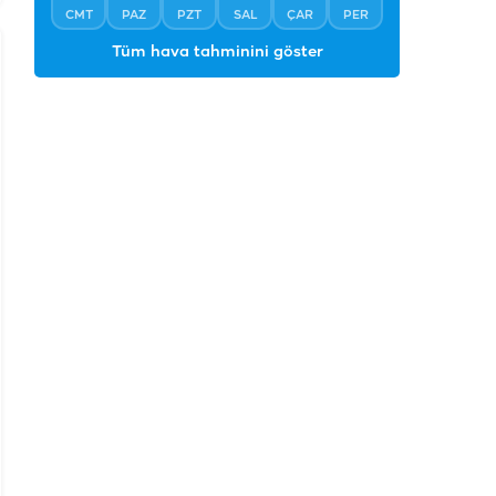
CMT
PAZ
PZT
SAL
ÇAR
PER
Tüm hava tahminini göster