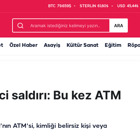
BTC
79.659$
STERLIN
61,60₺
USD
45,44₺
rtarıldı...
ARA
et
Özel Haber
Asayiş
Kültür Sanat
Eğitim
Röpo
ci saldırı: Bu kez ATM
ın ATM'si, kimliği belirsiz kişi veya