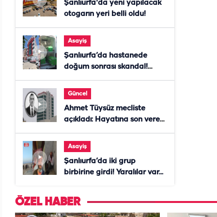
Şanlıurfa'da yeni yapılacak
otogarın yeri belli oldu!
Asayiş
Şanlıurfa’da hastanede
doğum sonrası skandal!
Anne öldü, doktor tutuklandı
Güncel
Ahmet Tüysüz mecliste
açıkladı: Hayatına son veren
daire başkanı "İsteselerdi
ölmezdim" notunu bıraktı
Asayiş
Şanlıurfa’da iki grup
birbirine girdi! Yaralılar var...
ÖZEL HABER