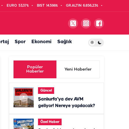
EURO
53,37₺
BIST
14.598₺
GR.ALTIN
6.856,23₺
rtaj
Spor
Ekonomi
Sağlık
Popüler
Yeni Haberler
Haberler
Güncel
Şanlıurfa’ya dev AVM
geliyor! Nereye yapılacak?
Özel Haber