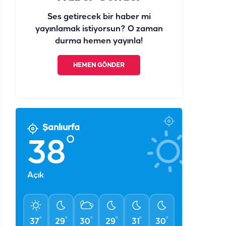
Ses getirecek bir haber mi
yayınlamak istiyorsun? O zaman
durma hemen yayınla!
HEMEN GÖNDER
Şanlıurfa
°
38
Açık
°
°
°
°
°
°
37
29
30
29
31
30