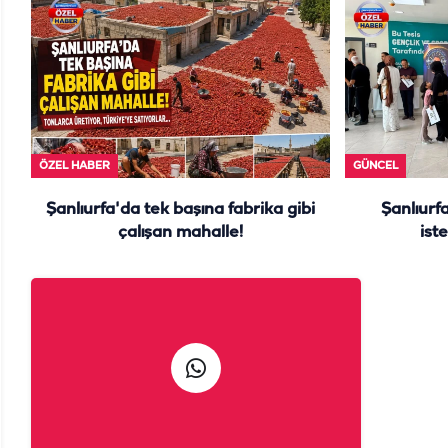
ÖZEL HABER
GÜNCEL
Şanlıurfa'da tek başına fabrika gibi
Şanlıurf
çalışan mahalle!
iste