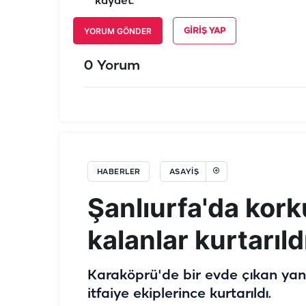
kaydet.
YORUM GÖNDER
GIRIŞ YAP
0 Yorum
HABERLER
ASAYIŞ
Şanlıurfa'da kor
kalanlar kurtarıldı
Karaköprü'de bir evde çıkan yan
itfaiye ekiplerince kurtarıldı.