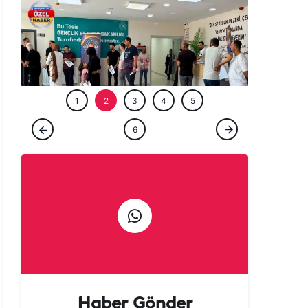
ÖZEL HABE
1
2
3
4
5
GÜNCEL
6
Şanlıurfa’da ‘Milyoner’ olmak isteyenler
akın etti!
Haber Gönder