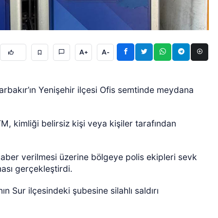
A+
A-
rbakır’ın Yenişehir ilçesi Ofis semtinde meydana
ÖZEL HABER
, kimliği belirsiz kişi veya kişiler tarafından
ber verilmesi üzerine bölgeye polis ekipleri sevk
ası gerçekleştirdi.
n Sur ilçesindeki şubesine silahlı saldırı