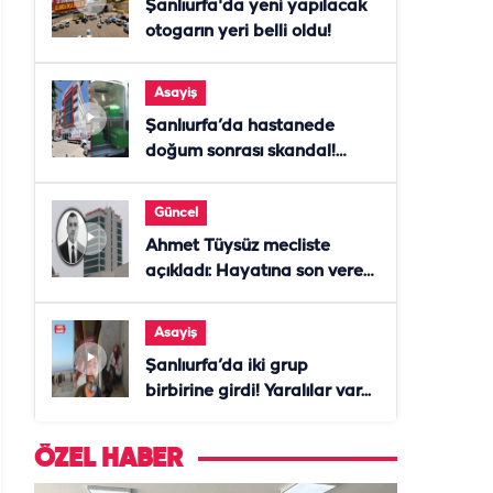
Şanlıurfa'da yeni yapılacak
otogarın yeri belli oldu!
Asayiş
Şanlıurfa’da hastanede
doğum sonrası skandal!
Anne öldü, doktor tutuklandı
Güncel
Ahmet Tüysüz mecliste
açıkladı: Hayatına son veren
daire başkanı "İsteselerdi
ölmezdim" notunu bıraktı
Asayiş
Şanlıurfa’da iki grup
birbirine girdi! Yaralılar var...
ÖZEL HABER