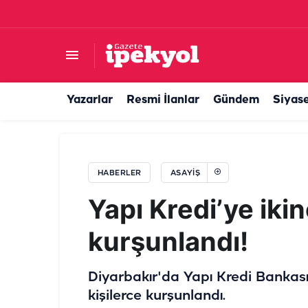
Şanlıurfa'da korkutan yangın! Mahsur kalanlar ku
Yazarlar
Resmi İlanlar
Gündem
Siyas
HABERLER
ASAYIŞ
Yapı Kredi’ye ikin
kurşunlandı!
Diyarbakır'da Yapı Kredi Bankası'n
kişilerce kurşunlandı.