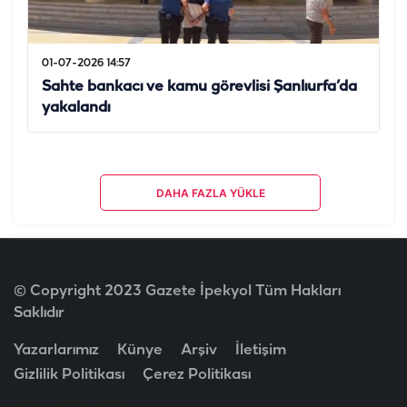
01-07-2026 14:57
Sahte bankacı ve kamu görevlisi Şanlıurfa’da
yakalandı
DAHA FAZLA YÜKLE
© Copyright 2023 Gazete İpekyol Tüm Hakları
Saklıdır
Yazarlarımız
Künye
Arşiv
İletişim
Gizlilik Politikası
Çerez Politikası