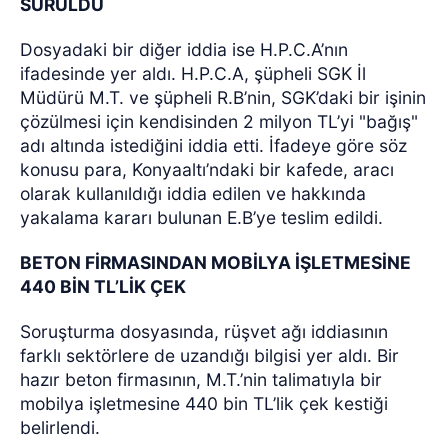
SÜRÜLDÜ
Dosyadaki bir diğer iddia ise H.P.C.A’nın
ifadesinde yer aldı. H.P.C.A, şüpheli SGK İl
Müdürü M.T. ve şüpheli R.B’nin, SGK’daki bir işinin
çözülmesi için kendisinden 2 milyon TL’yi "bağış"
adı altında istediğini iddia etti. İfadeye göre söz
konusu para, Konyaaltı’ndaki bir kafede, aracı
olarak kullanıldığı iddia edilen ve hakkında
yakalama kararı bulunan E.B’ye teslim edildi.
BETON FİRMASINDAN MOBİLYA İŞLETMESİNE
440 BİN TL’LİK ÇEK
Soruşturma dosyasında, rüşvet ağı iddiasının
farklı sektörlere de uzandığı bilgisi yer aldı. Bir
hazır beton firmasının, M.T.’nin talimatıyla bir
mobilya işletmesine 440 bin TL’lik çek kestiği
belirlendi.