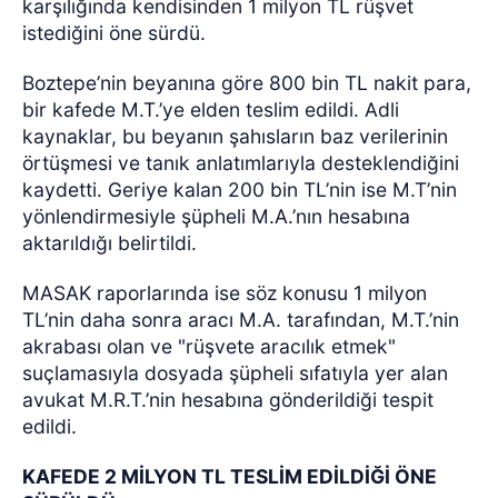
karşılığında kendisinden 1 milyon TL rüşvet
istediğini öne sürdü.
Boztepe’nin beyanına göre 800 bin TL nakit para,
bir kafede M.T.’ye elden teslim edildi. Adli
kaynaklar, bu beyanın şahısların baz verilerinin
örtüşmesi ve tanık anlatımlarıyla desteklendiğini
kaydetti. Geriye kalan 200 bin TL’nin ise M.T’nin
yönlendirmesiyle şüpheli M.A.’nın hesabına
aktarıldığı belirtildi.
MASAK raporlarında ise söz konusu 1 milyon
TL’nin daha sonra aracı M.A. tarafından, M.T.’nin
akrabası olan ve "rüşvete aracılık etmek"
suçlamasıyla dosyada şüpheli sıfatıyla yer alan
avukat M.R.T.’nin hesabına gönderildiği tespit
edildi.
KAFEDE 2 MİLYON TL TESLİM EDİLDİĞİ ÖNE