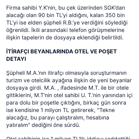
Firma sahibi Y.K’nin, bu çek üzerinden SGK’dan
alacağı olan 90 bin TL’yi aldığını, kalan 350 bin
TL’yi ise elden şüpheli R.B.’ye verdiğini söylediği
öğrenildi. İkili arasındaki telefon görüşmelerine
ilişkin tapelerin de dosyaya eklendiği belirtildi.
İTİRAFÇI BEYANLARINDA OTEL VE POŞET
DETAYI
Şüpheli M.A.’nın itirafçı olmasıyla soruşturmanın
turizm ve otelcilik ayağına ilişkin de yeni beyanlar
dosyaya girdi. M.A. , ifadesinde M.T. ile bir otele
gittiklerini, M.T’nin otel sahibi U. T.’nin yanından içi
para dolu bir poşetle çıktığını, birkaç gün sonra
ise kendisine 1 milyon TL getirerek, "Tekne
alacağız, bu parayı çalıştıralım, hesabına
yatıralım" dediğini öne sürdü.
Otel sahibinin ise 1 milyon TL’lik iddiayı reddettiği,