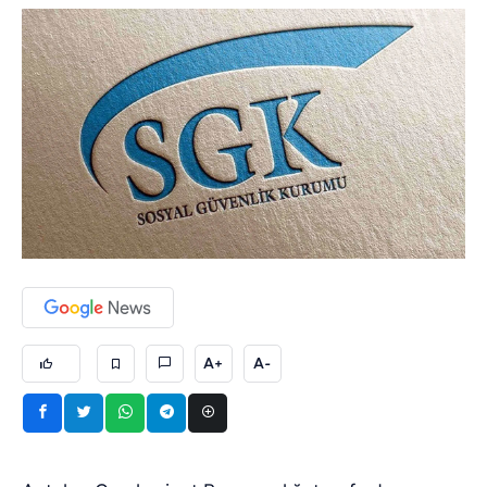
A+
A-