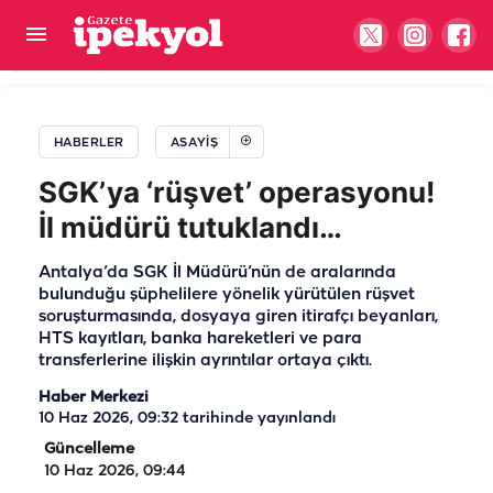
Gaziantep-Şanlıurfa yolunda plaka hilesi pahalıya
patladı! 140 bin lira ceza yedi
HABERLER
ASAYIŞ
SGK’ya ‘rüşvet’ operasyonu!
İl müdürü tutuklandı…
Antalya’da SGK İl Müdürü’nün de aralarında
bulunduğu şüphelilere yönelik yürütülen rüşvet
soruşturmasında, dosyaya giren itirafçı beyanları,
HTS kayıtları, banka hareketleri ve para
transferlerine ilişkin ayrıntılar ortaya çıktı.
Haber Merkezi
10 Haz 2026, 09:32
tarihinde yayınlandı
Güncelleme
10 Haz 2026, 09:44