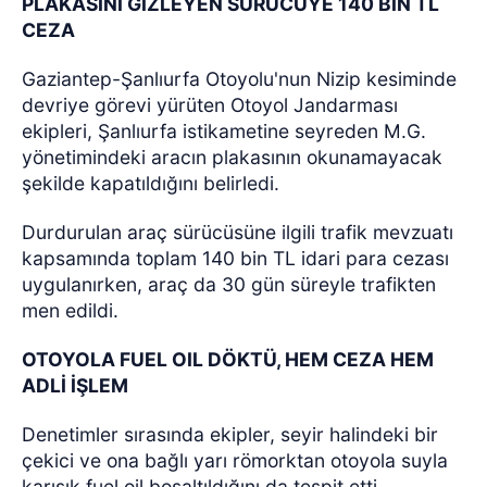
PLAKASINI GİZLEYEN SÜRÜCÜYE 140 BİN TL
CEZA
Gaziantep-Şanlıurfa Otoyolu'nun Nizip kesiminde
devriye görevi yürüten Otoyol Jandarması
ekipleri, Şanlıurfa istikametine seyreden M.G.
yönetimindeki aracın plakasının okunamayacak
şekilde kapatıldığını belirledi.
Durdurulan araç sürücüsüne ilgili trafik mevzuatı
kapsamında toplam 140 bin TL idari para cezası
uygulanırken, araç da 30 gün süreyle trafikten
men edildi.
OTOYOLA FUEL OIL DÖKTÜ, HEM CEZA HEM
ADLİ İŞLEM
Denetimler sırasında ekipler, seyir halindeki bir
çekici ve ona bağlı yarı römorktan otoyola suyla
karışık fuel oil boşaltıldığını da tespit etti.