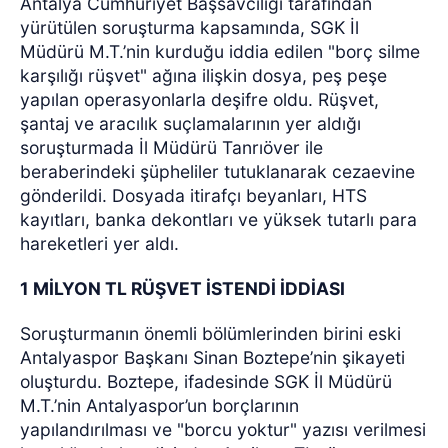
Antalya Cumhuriyet Başsavcılığı tarafından
yürütülen soruşturma kapsamında, SGK İl
Müdürü M.T.’nin kurduğu iddia edilen "borç silme
karşılığı rüşvet" ağına ilişkin dosya, peş peşe
yapılan operasyonlarla deşifre oldu. Rüşvet,
şantaj ve aracılık suçlamalarının yer aldığı
soruşturmada İl Müdürü Tanrıöver ile
beraberindeki şüpheliler tutuklanarak cezaevine
gönderildi. Dosyada itirafçı beyanları, HTS
kayıtları, banka dekontları ve yüksek tutarlı para
hareketleri yer aldı.
1 MİLYON TL RÜŞVET İSTENDİ İDDİASI
Soruşturmanın önemli bölümlerinden birini eski
Antalyaspor Başkanı Sinan Boztepe’nin şikayeti
oluşturdu. Boztepe, ifadesinde SGK İl Müdürü
M.T.’nin Antalyaspor’un borçlarının
yapılandırılması ve "borcu yoktur" yazısı verilmesi