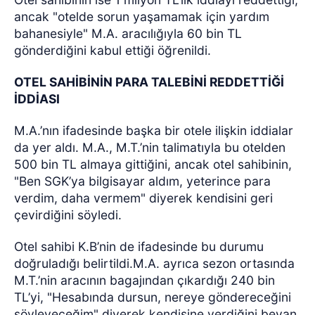
ancak "otelde sorun yaşamamak için yardım
bahanesiyle" M.A. aracılığıyla 60 bin TL
gönderdiğini kabul ettiği öğrenildi.
OTEL SAHİBİNİN PARA TALEBİNİ REDDETTİĞİ
İDDİASI
M.A.’nın ifadesinde başka bir otele ilişkin iddialar
da yer aldı. M.A., M.T.’nin talimatıyla bu otelden
500 bin TL almaya gittiğini, ancak otel sahibinin,
"Ben SGK’ya bilgisayar aldım, yeterince para
verdim, daha vermem" diyerek kendisini geri
çevirdiğini söyledi.
Otel sahibi K.B’nin de ifadesinde bu durumu
doğruladığı belirtildi.M.A. ayrıca sezon ortasında
M.T.’nin aracının bagajından çıkardığı 240 bin
TL’yi, "Hesabında dursun, nereye göndereceğini
söyleyeceğim" diyerek kendisine verdiğini beyan