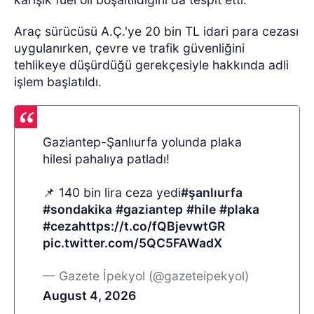
Araç sürücüsü A.Ç.'ye 20 bin TL idari para cezası
uygulanırken, çevre ve trafik güvenliğini
tehlikeye düşürdüğü gerekçesiyle hakkında adli
işlem başlatıldı.
Gaziantep-Şanlıurfa yolunda plaka
hilesi pahalıya patladı!
📌 140 bin lira ceza yedi
#şanlıurfa
#sondakika
#gaziantep
#hile
#plaka
#ceza
https://t.co/fQBjevwtGR
pic.twitter.com/5QC5FAWadX
— Gazete İpekyol (@gazeteipekyol)
August 4, 2026