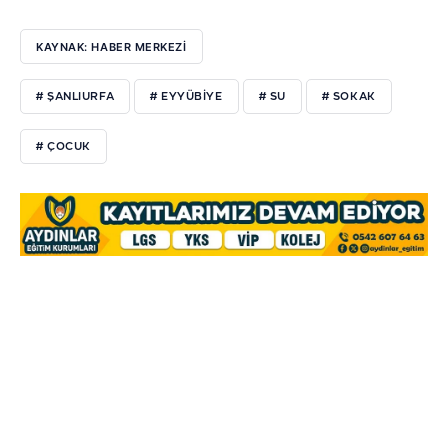
KAYNAK: HABER MERKEZİ
# ŞANLIURFA
# EYYÜBİYE
# SU
# SOKAK
# ÇOCUK