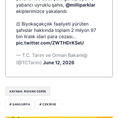
yabancı uyruklu şahıs,
@milliparklar
ekiplerimizce yakalandı.
⚖️ Biyokaçakçılık faaliyeti yürüten
şahıslar hakkında toplam 2 milyon 97
bin liralık idari para cezası…
pic.twitter.com/ZWTHDrKSeU
— T.C. Tarım ve Orman Bakanlığı
(@TCTarim)
June 12, 2026
KAYNAK: RIDVAN DERİN
# ŞANLIURFA
# ÇEKIRGE