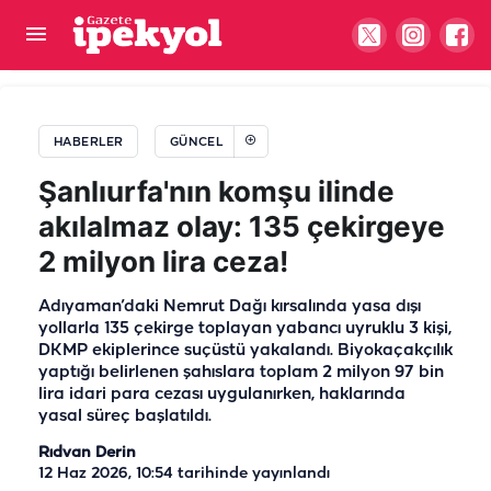
Şanlıurfa’da su kaçağı çocukların eğlencesi oldu:
Su parkına çevirdiler
HABERLER
GÜNCEL
Şanlıurfa'nın komşu ilinde
akılalmaz olay: 135 çekirgeye
2 milyon lira ceza!
Adıyaman’daki Nemrut Dağı kırsalında yasa dışı
yollarla 135 çekirge toplayan yabancı uyruklu 3 kişi,
DKMP ekiplerince suçüstü yakalandı. Biyokaçakçılık
yaptığı belirlenen şahıslara toplam 2 milyon 97 bin
lira idari para cezası uygulanırken, haklarında
yasal süreç başlatıldı.
Rıdvan Derin
12 Haz 2026, 10:54
tarihinde yayınlandı