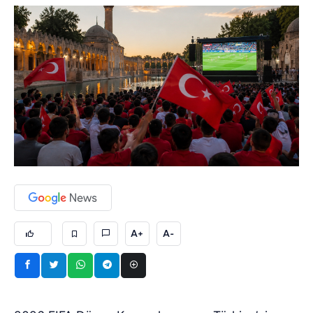
A+
A-