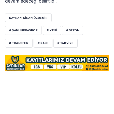
devam edeceği belirtildi.
KAYNAK: SİNAN ÖZDEMİR
# ŞANLIURFASPOR
# YENİ
# SEZON
# TRANSFER
# KALE
# TAKVİYE