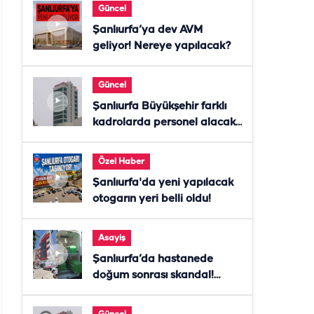
Güncel
Şanlıurfa’ya dev AVM
geliyor! Nereye yapılacak?
Güncel
Şanlıurfa Büyükşehir farklı
kadrolarda personel alacak!
Başvurular başladı
Özel Haber
Şanlıurfa'da yeni yapılacak
otogarın yeri belli oldu!
Asayiş
Şanlıurfa’da hastanede
doğum sonrası skandal!
Anne öldü, doktor tutuklandı