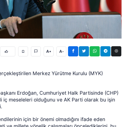
A+
A-
GÜNCEL
çekleştirilen Merkez Yürütme Kurulu (MYK)
aşkanı Erdoğan, Cumhuriyet Halk Partisinde (CHP)
iç meseleleri olduğunu ve AK Parti olarak bu işin
i.
ilerinin için bir önemi olmadığını ifade eden
i ve millete yönelik çalışmaları öncelediklerini, bu