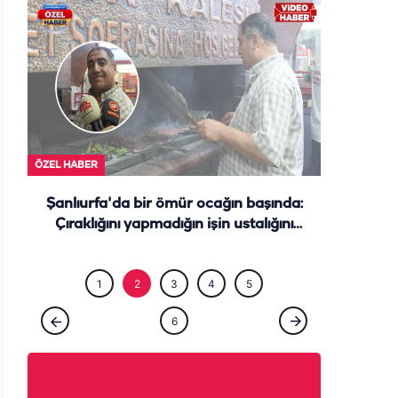
ÖZEL HABE
ÖZEL HABER
Şanlıurfa'da bir ömür ocağın başında:
Çıraklığını yapmadığın işin ustalığını
yapamazsın
1
2
3
4
5
6