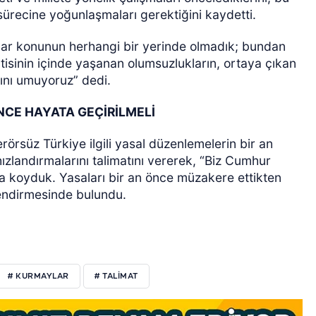
ürecine yoğunlaşmaları gerektiğini kaydetti.
r konunun herhangi bir yerinde olmadık; bundan
isinin içinde yaşanan olumsuzlukların, ortaya çıkan
ını umuyoruz” dedi.
CE HAYATA GEÇİRİLMELİ
rsüz Türkiye ilgili yasal düzenlemelerin bir an
ızlandırmalarını talimatını vererek, “Biz Cumhur
tına koyduk. Yasaları bir an önce müzakere ettikten
endirmesinde bulundu.
# KURMAYLAR
# TALİMAT