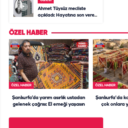
Güncel
Ahmet Tüysüz mecliste
açıkladı: Hayatına son veren
daire başkanı "İsteselerdi
ölmezdim" notunu bıraktı
ÖZEL HABER
ÖZEL HABER
ÖZEL HABER
Şanlıurfa’da yarım asırlık ustadan
Şanlıurfa'da k
gelenek çağrısı: El emeği yaşasın
çok onlara y
damlar yine