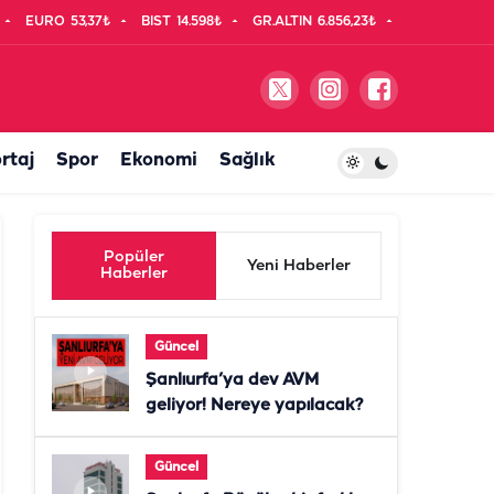
EURO
53,37₺
BIST
14.598₺
GR.ALTIN
6.856,23₺
rtaj
Spor
Ekonomi
Sağlık
Popüler
Yeni Haberler
Haberler
Güncel
Şanlıurfa’ya dev AVM
geliyor! Nereye yapılacak?
Güncel