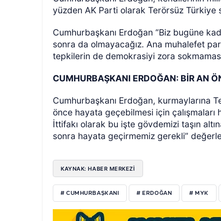
yüzden AK Parti olarak Terörsüz Türkiye s
Cumhurbaşkanı Erdoğan “Biz bugüne kada
sonra da olmayacağız. Ana muhalefet part
tepkilerin de demokrasiyi zora sokmamas
CUMHURBAŞKANI ERDOĞAN: BİR AN ÖN
Cumhurbaşkanı Erdoğan, kurmaylarına Terö
önce hayata geçebilmesi için çalışmaları h
İttifakı olarak bu işte gövdemizi taşın al
sonra hayata geçirmemiz gerekli” değerl
KAYNAK: HABER MERKEZİ
# CUMHURBAŞKANI
# ERDOĞAN
# MYK