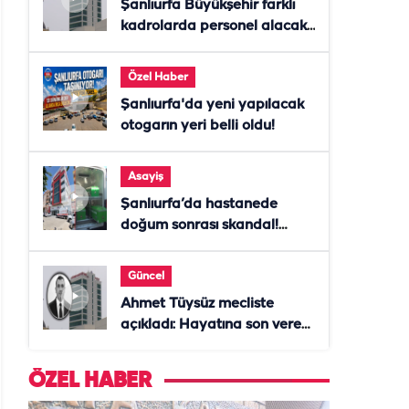
Şanlıurfa Büyükşehir farklı
kadrolarda personel alacak!
Başvurular başladı
Özel Haber
Şanlıurfa'da yeni yapılacak
otogarın yeri belli oldu!
Asayiş
Şanlıurfa’da hastanede
doğum sonrası skandal!
Anne öldü, doktor tutuklandı
Güncel
Ahmet Tüysüz mecliste
açıkladı: Hayatına son veren
daire başkanı "İsteselerdi
ölmezdim" notunu bıraktı
ÖZEL HABER