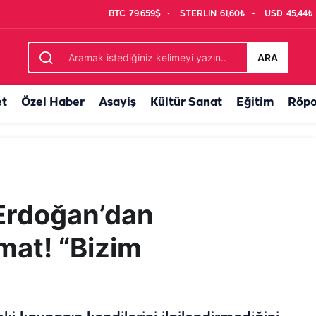
BTC
79.659$
STERLIN
61,60₺
USD
45,44₺
an hamle! Tam 2 milyar TL…
ARA
et
Özel Haber
Asayiş
Kültür Sanat
Eğitim
Röpo
Erdoğan’dan
mat! “Bizim