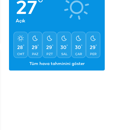
°
27
Açık
°
°
°
°
°
°
28
29
29
30
30
29
CMT
PAZ
PZT
SAL
ÇAR
PER
Tüm hava tahminini göster