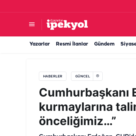
Şanlıurfa firmasından Türkiye gündemine otur
Yazarlar
Resmi İlanlar
Gündem
Siyas
HABERLER
GÜNCEL
Cumhurbaşkanı 
kurmaylarına tali
önceliğimiz…”