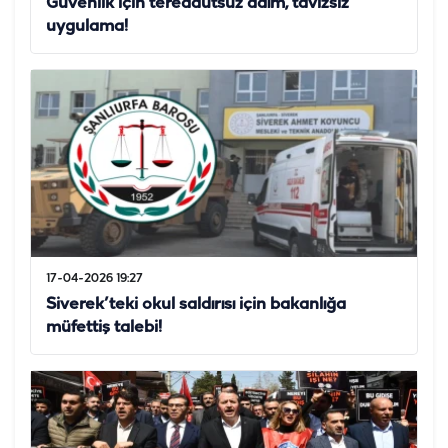
Güvenlik için tereddütsüz adım, tavizsiz
uygulama!
17-04-2026 19:27
Siverek’teki okul saldırısı için bakanlığa
müfettiş talebi!