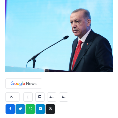
A+
A-