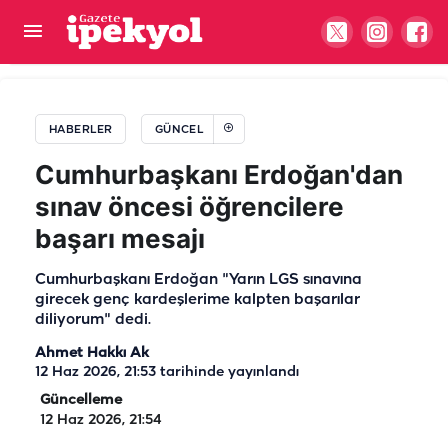
Urfa’da polis ve spor akademisi hayali olanlar
müjde! Ücretsiz kurslar başladı
HABERLER
GÜNCEL
Cumhurbaşkanı Erdoğan'dan
sınav öncesi öğrencilere
başarı mesajı
Cumhurbaşkanı Erdoğan "Yarın LGS sınavına
girecek genç kardeşlerime kalpten başarılar
diliyorum" dedi.
Ahmet Hakkı Ak
12 Haz 2026, 21:53
tarihinde yayınlandı
Güncelleme
12 Haz 2026, 21:54