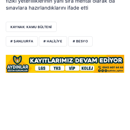
fiziki yeterliliklerinin yanı sıra mental olarak da
sınavlara hazırlandıklarını ifade etti
KAYNAK: KAMU BÜLTENİ
# ŞANLIURFA
# HALİLİYE
# BESYO