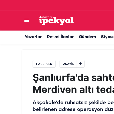
Şanlıurfa’da taşlı sopalı kavga: Çok sayıda yaral
Yazarlar
Resmi İlanlar
Gündem
Siyas
HABERLER
ASAYIŞ
Şanlıurfa'da sahte
Merdiven altı te
Akçakale’de ruhsatsız şekilde bel f
belirlenen adrese operasyon düz