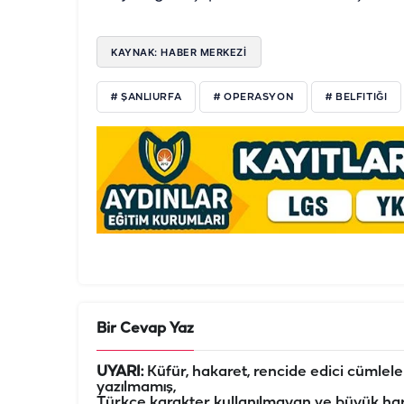
KAYNAK: HABER MERKEZİ
# ŞANLIURFA
# OPERASYON
# BELFITIĞI
Bir Cevap Yaz
UYARI:
Küfür, hakaret, rencide edici cümleler 
yazılmamış,
Türkçe karakter kullanılmayan ve büyük har