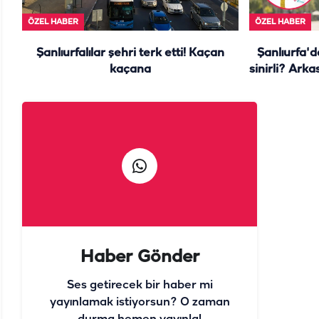
ÖZEL HABER
ÖZEL HABER
Şanlıurfalılar şehri terk etti! Kaçan
Şanlıurfa'
kaçana
sinirli? Arka
Haber Gönder
Ses getirecek bir haber mi
yayınlamak istiyorsun? O zaman