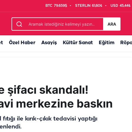
BTC
79.659$
STERLIN
61,60₺
USD
45,44₺
ı var
ARA
et
Özel Haber
Asayiş
Kültür Sanat
Eğitim
Röpo
 şifacı skandalı!
davi merkezine baskın
ıtığı ile kırık-çıkık tedavisi yaptığı
enlendi.