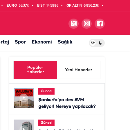
EURO
53,37₺
BIST
14.598₺
GR.ALTIN
6.856,23₺
rtaj
Spor
Ekonomi
Sağlık
Popüler
Yeni Haberler
Haberler
Güncel
Şanlıurfa’ya dev AVM
geliyor! Nereye yapılacak?
Güncel