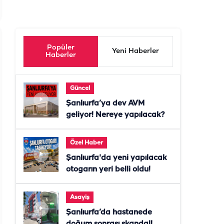
Popüler
Yeni Haberler
Haberler
Güncel
Şanlıurfa’ya dev AVM
geliyor! Nereye yapılacak?
Özel Haber
Şanlıurfa'da yeni yapılacak
otogarın yeri belli oldu!
Asayiş
Şanlıurfa’da hastanede
doğum sonrası skandal!