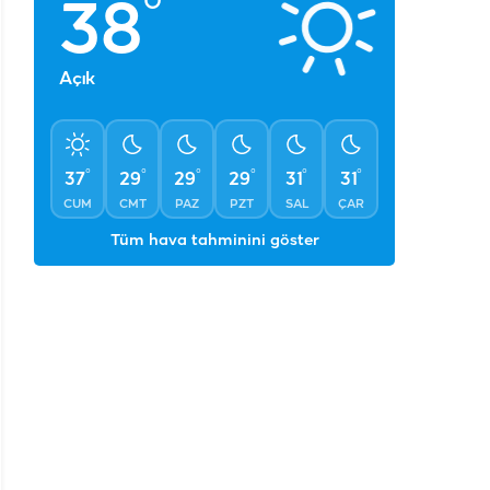
°
°
°
°
°
°
37
29
29
29
31
31
CUM
CMT
PAZ
PZT
SAL
ÇAR
Tüm hava tahminini göster