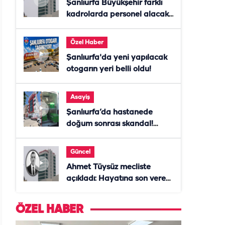
Şanlıurfa Büyükşehir farklı
kadrolarda personel alacak!
Başvurular başladı
Özel Haber
Şanlıurfa'da yeni yapılacak
otogarın yeri belli oldu!
Asayiş
Şanlıurfa’da hastanede
doğum sonrası skandal!
Anne öldü, doktor tutuklandı
Güncel
Ahmet Tüysüz mecliste
açıkladı: Hayatına son veren
daire başkanı "İsteselerdi
ölmezdim" notunu bıraktı
ÖZEL HABER