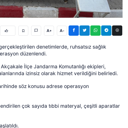
A+
A-
gerçekleştirilen denetimlerde, ruhsatsız sağlık
operasyon düzenlendi.
GÜNCEL
 Akçakale İlçe Jandarma Komutanlığı ekipleri,
 alanlarında izinsiz olarak hizmet verildiğini belirledi.
tarihinde söz konusu adrese operasyon
ndirilen çok sayıda tıbbi materyal, çeşitli aparatlar
şlatıldı.