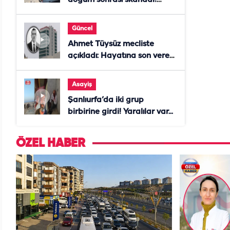
Anne öldü, doktor tutuklandı
Güncel
Ahmet Tüysüz mecliste
açıkladı: Hayatına son veren
daire başkanı "İsteselerdi
ölmezdim" notunu bıraktı
Asayiş
Şanlıurfa’da iki grup
birbirine girdi! Yaralılar var...
ÖZEL HABER