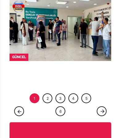
ÖZEL HABE
1
2
3
4
5
ÖZEL HABER
6
Şanlıurfa'da bir ömür ocağın başında:
Çıraklığını yapmadığın işin ustalığını
yapamazsın