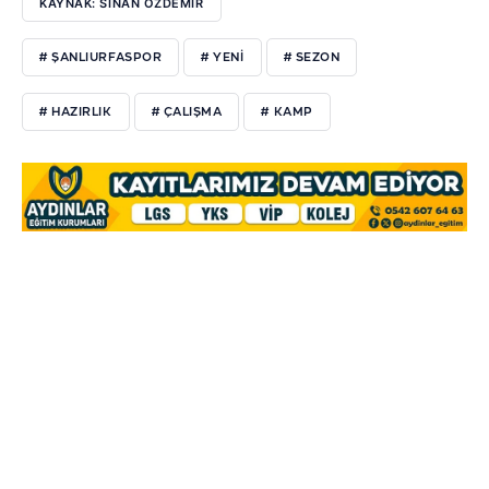
KAYNAK: SİNAN ÖZDEMİR
# ŞANLIURFASPOR
# YENİ
# SEZON
# HAZIRLIK
# ÇALIŞMA
# KAMP