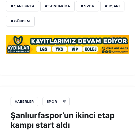
# ŞANLIURFA
# SONDAKIKA
# SPOR
# BŞARI
# GÜNDEM
HABERLER
SPOR
Şanlıurfaspor’un ikinci etap
kampı start aldı