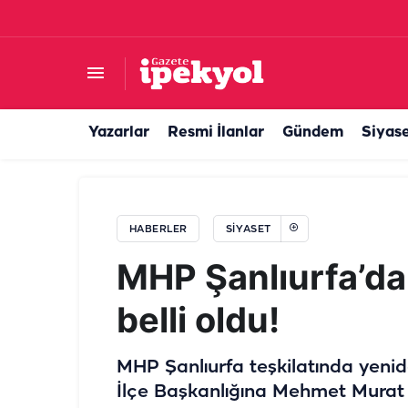
Yalanlanan iddia yeniden gündem oldu: Başka
Yazarlar
Resmi İlanlar
Gündem
Siyas
HABERLER
SIYASET
MHP Şanlıurfa’da 
belli oldu!
MHP Şanlıurfa teşkilatında yeni
İlçe Başkanlığına Mehmet Murat T