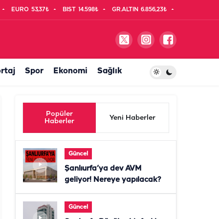
EURO
53,37₺
BIST
14.598₺
GR.ALTIN
6.856,23₺
rtaj
Spor
Ekonomi
Sağlık
Popüler
Yeni Haberler
Haberler
Güncel
Şanlıurfa’ya dev AVM
geliyor! Nereye yapılacak?
Güncel