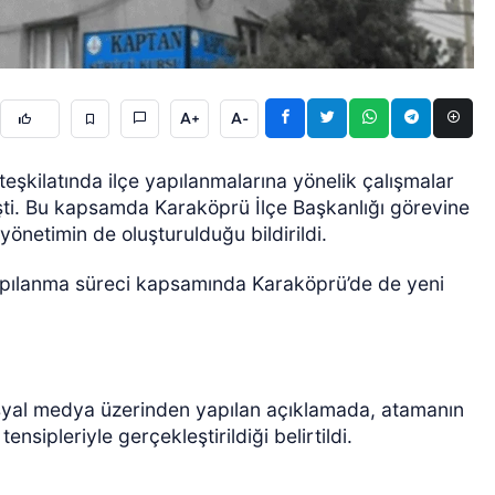
A+
A-
teşkilatında ilçe yapılanmalarına yönelik çalışmalar
i. Bu kapsamda Karaköprü İlçe Başkanlığı görevine
GÜNCEL
yönetimin de oluşturulduğu bildirildi.
yapılanma süreci kapsamında Karaköprü’de de yeni
osyal medya üzerinden yapılan açıklamada, atamanın
nsipleriyle gerçekleştirildiği belirtildi.