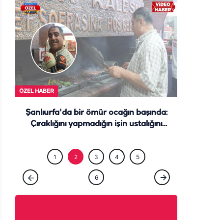
ÖZEL HABE
ÖZEL HABER
Şanlıurfa'da bir ömür ocağın başında:
Çıraklığını yapmadığın işin ustalığını
yapamazsın
1
2
3
4
5
6