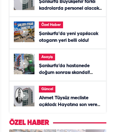
Şanlıurfa Büyükşehir farklı
kadrolarda personel alacak!
Başvurular başladı
Özel Haber
Şanlıurfa'da yeni yapılacak
otogarın yeri belli oldu!
Asayiş
Şanlıurfa’da hastanede
doğum sonrası skandal!
Anne öldü, doktor tutuklandı
Güncel
Ahmet Tüysüz mecliste
açıkladı: Hayatına son veren
daire başkanı "İsteselerdi
ölmezdim" notunu bıraktı
ÖZEL HABER