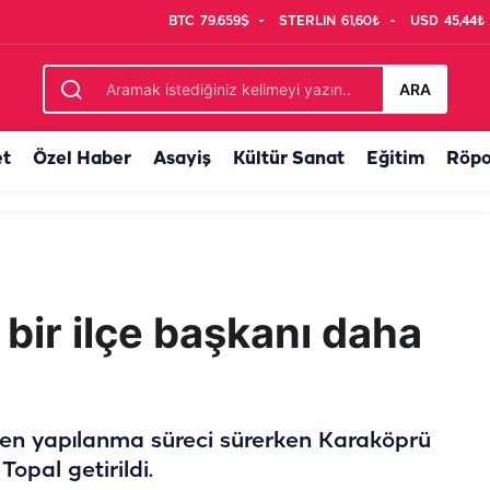
BTC
79.659$
STERLIN
61,60₺
USD
45,44₺
n Gülpınar AK Parti'ye geçecek mi?
ARA
et
Özel Haber
Asayiş
Kültür Sanat
Eğitim
Röpo
bir ilçe başkanı daha
den yapılanma süreci sürerken Karaköprü
opal getirildi.