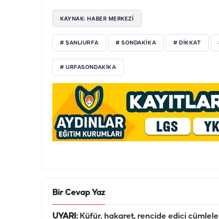
KAYNAK: HABER MERKEZİ
# ŞANLIURFA
# SONDAKIKA
# DIKKAT
# URFASONDAKIKA
Bir Cevap Yaz
UYARI:
Küfür, hakaret, rencide edici cümleler 