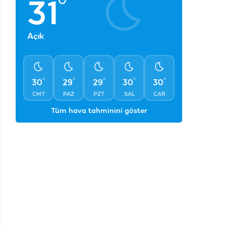
°
31
Açık
°
°
°
°
°
30
29
29
30
30
CMT
PAZ
PZT
SAL
ÇAR
Tüm hava tahminini göster