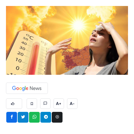
A+
A-