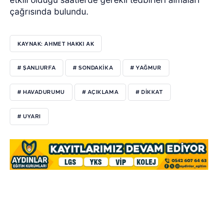
çağrısında bulundu.
KAYNAK: AHMET HAKKI AK
# ŞANLIURFA
# SONDAKIKA
# YAĞMUR
# HAVADURUMU
# AÇIKLAMA
# DIKKAT
# UYARI