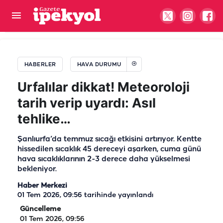
Her yere yağmur, Şanlıurfa'ya ise toz geliyor!
Meteoroloji uyardı…
HABERLER
HAVA DURUMU
Urfalılar dikkat! Meteoroloji
tarih verip uyardı: Asıl
tehlike…
Şanlıurfa’da temmuz sıcağı etkisini artırıyor. Kentte
hissedilen sıcaklık 45 dereceyi aşarken, cuma günü
hava sıcaklıklarının 2-3 derece daha yükselmesi
bekleniyor.
Haber Merkezi
01 Tem 2026, 09:56
tarihinde yayınlandı
Güncelleme
01 Tem 2026, 09:56