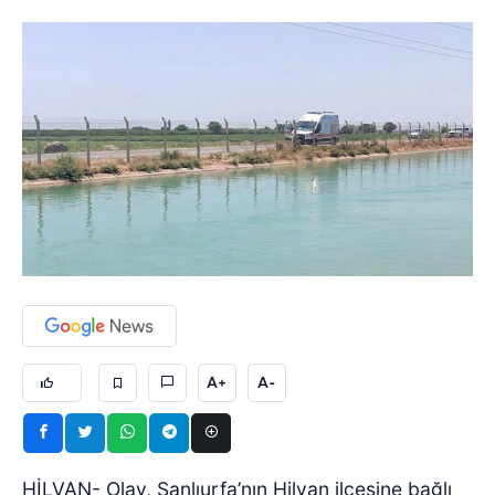
A+
A-
HİLVAN- Olay, Şanlıurfa’nın Hilvan ilçesine bağlı