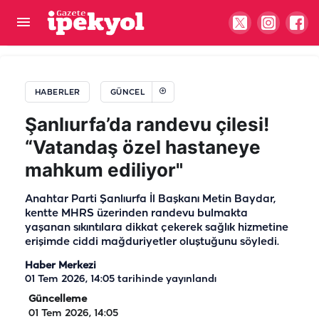
Biberlerden kaynaklanan salgın başladı: Ürünler
acilen toplatılıyor
HABERLER
GÜNCEL
Şanlıurfa’da randevu çilesi!
“Vatandaş özel hastaneye
mahkum ediliyor"
Anahtar Parti Şanlıurfa İl Başkanı Metin Baydar,
kentte MHRS üzerinden randevu bulmakta
yaşanan sıkıntılara dikkat çekerek sağlık hizmetine
erişimde ciddi mağduriyetler oluştuğunu söyledi.
Haber Merkezi
01 Tem 2026, 14:05
tarihinde yayınlandı
Güncelleme
01 Tem 2026, 14:05