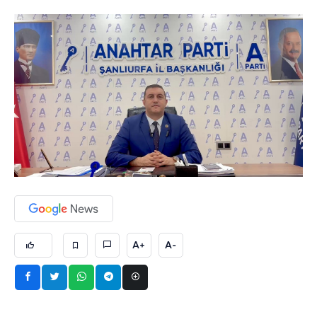
A+
A-