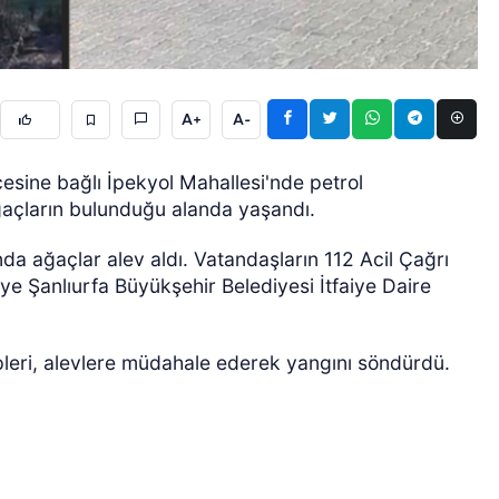
A+
A-
lçesine bağlı İpekyol Mahallesi'nde petrol
ğaçların bulunduğu alanda yaşandı.
ÖZEL HABER
a ağaçlar alev aldı. Vatandaşların 112 Acil Çağrı
ye Şanlıurfa Büyükşehir Belediyesi İtfaiye Daire
ipleri, alevlere müdahale ederek yangını söndürdü.