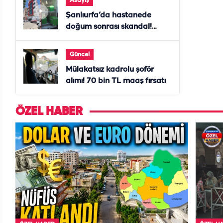
Asayiş
Şanlıurfa’da hastanede
doğum sonrası skandal!
Anne öldü, doktor tutuklandı
Güncel
Mülakatsız kadrolu şoför
alımı! 70 bin TL maaş fırsatı
ÖZEL HABER