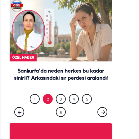
ÖZEL HABE
ÖZEL HABER
Şanlıurfa'da neden herkes bu kadar
sinirli? Arkasındaki sır perdesi aralandı!
1
2
3
4
5
6