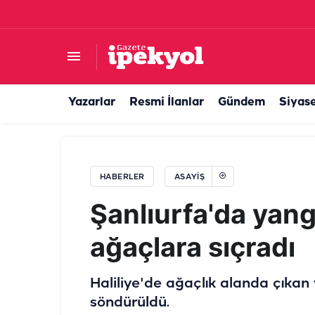
Şanlıurfa’da tehlikeli drift kamerada: Lüks araçl
Yazarlar
Resmi İlanlar
Gündem
Siyas
HABERLER
ASAYIŞ
Şanlıurfa'da yang
ağaçlara sıçradı
Haliliye'de ağaçlık alanda çıkan y
söndürüldü.