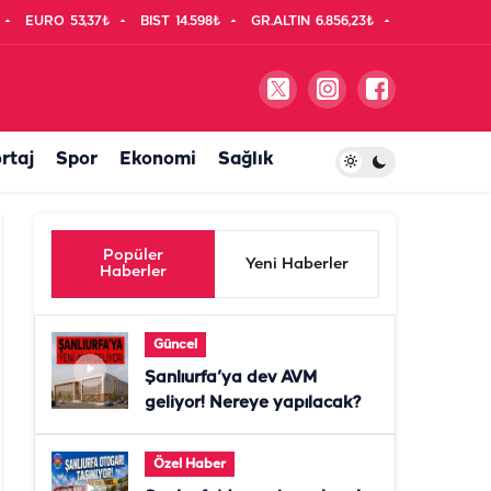
EURO
53,37₺
BIST
14.598₺
GR.ALTIN
6.856,23₺
rtaj
Spor
Ekonomi
Sağlık
Popüler
Yeni Haberler
Haberler
Güncel
Şanlıurfa’ya dev AVM
geliyor! Nereye yapılacak?
Özel Haber