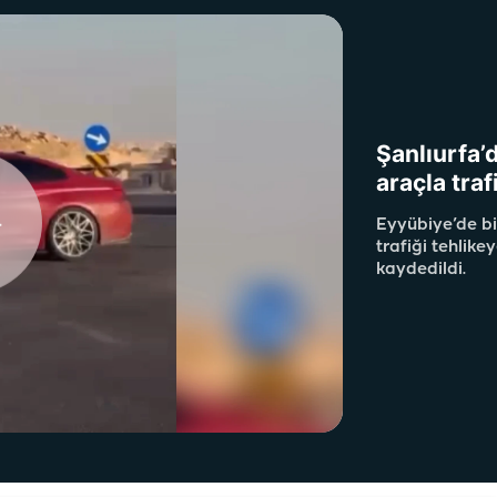
Şanlıurfa’
araçla traf
Eyyübiye’de bi
trafiği tehlik
kaydedildi.