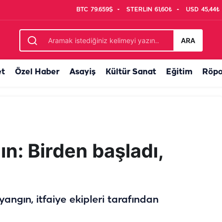
BTC
79.659$
STERLIN
61,60₺
USD
45,44₺
a trafiği tehlikeye attı
ARA
et
Özel Haber
Asayiş
Kültür Sanat
Eğitim
Röpo
ın: Birden başladı,
angın, itfaiye ekipleri tarafından