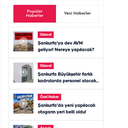
Popüler
Yeni Haberler
Haberler
Güncel
Şanlıurfa’ya dev AVM
geliyor! Nereye yapılacak?
Güncel
Şanlıurfa Büyükşehir farklı
kadrolarda personel alacak!
Başvurular başladı
Özel Haber
Şanlıurfa'da yeni yapılacak
otogarın yeri belli oldu!