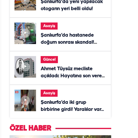
Şanlıurfa'da yeni yapılacak
otogarın yeri belli oldu!
Asayiş
Şanlıurfa’da hastanede
doğum sonrası skandal!
Anne öldü, doktor tutuklandı
Güncel
Ahmet Tüysüz mecliste
açıkladı: Hayatına son veren
daire başkanı "İsteselerdi
ölmezdim" notunu bıraktı
Asayiş
Şanlıurfa’da iki grup
birbirine girdi! Yaralılar var...
ÖZEL HABER