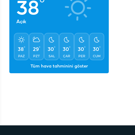
°
38
Açık
°
°
°
°
°
°
38
29
30
30
30
30
PAZ
PZT
SAL
ÇAR
PER
CUM
Tüm hava tahminini göster