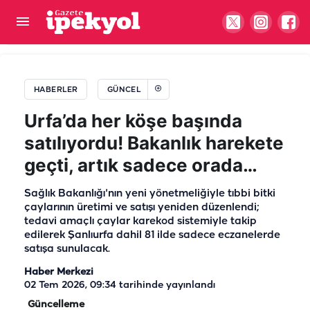
Şanlıurfa’da mahalleyi tedirgin eden görüntü!
Vatandaşlar yetkililere seslendi
HABERLER
GÜNCEL
Urfa’da her köşe başında
satılıyordu! Bakanlık harekete
geçti, artık sadece orada…
Sağlık Bakanlığı'nın yeni yönetmeliğiyle tıbbi bitki
çaylarının üretimi ve satışı yeniden düzenlendi;
tedavi amaçlı çaylar karekod sistemiyle takip
edilerek Şanlıurfa dahil 81 ilde sadece eczanelerde
satışa sunulacak.
Haber Merkezi
02 Tem 2026, 09:34
tarihinde yayınlandı
Güncelleme