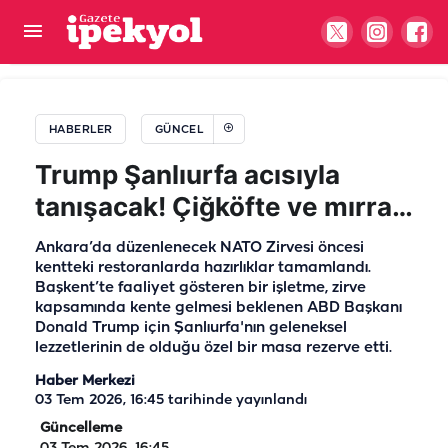
GİB 860 personel alacak: Şanlıurfa’daki kadro
sayısı belli oldu
HABERLER
GÜNCEL
Trump Şanlıurfa acısıyla
tanışacak! Çiğköfte ve mırra…
Ankara’da düzenlenecek NATO Zirvesi öncesi
kentteki restoranlarda hazırlıklar tamamlandı.
Başkent’te faaliyet gösteren bir işletme, zirve
kapsamında kente gelmesi beklenen ABD Başkanı
Donald Trump için Şanlıurfa'nın geleneksel
lezzetlerinin de olduğu özel bir masa rezerve etti.
Haber Merkezi
03 Tem 2026, 16:45
tarihinde yayınlandı
Güncelleme