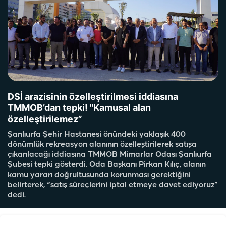
DSİ arazisinin özelleştirilmesi iddiasına
TMMOB’dan tepki! "Kamusal alan
özelleştirilemez”
Şanlıurfa Şehir Hastanesi önündeki yaklaşık 400
dönümlük rekreasyon alanının özelleştirilerek satışa
çıkarılacağı iddiasına TMMOB Mimarlar Odası Şanlıurfa
Şubesi tepki gösterdi. Oda Başkanı Pirkan Kılıç, alanın
kamu yararı doğrultusunda korunması gerektiğini
belirterek, “satış süreçlerini iptal etmeye davet ediyoruz”
dedi.