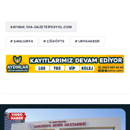
KAYNAK: İHA-GAZETEİPEKYOL.COM
# ŞANLIURFA
# ÇIĞKÖFTE
# URFAHABER