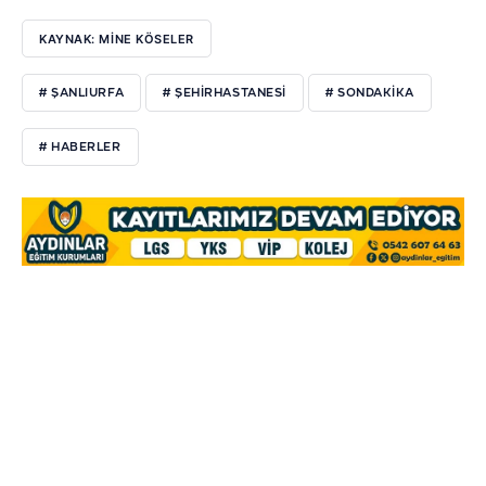
KAYNAK: MİNE KÖSELER
# ŞANLIURFA
# ŞEHIRHASTANESI
# SONDAKIKA
# HABERLER