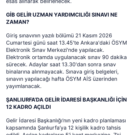
esas alınarak belirlenecek.
GİB GELİR UZMAN YARDIMCILIĞI SINAVI NE
ZAMAN?
Giriş sınavının yazılı bölümü 21 Kasım 2026
Cumartesi günü saat 13.45'te Ankara'daki ÖSYM
Elektronik Sınav Merkezi'nde yapılacak.
Elektronik ortamda uygulanacak sınav 90 dakika
sürecek. Adaylar saat 13.30'dan sonra sınav
binalarına alınmayacak. Sınava giriş belgeleri,
sınavın yapılacağı hafta ÖSYM AİS üzerinden
yayımlanacak.
ŞANLIURFA’DA GELİR İDARESİ BAŞKANLIĞI İÇİN
12 KADRO AÇILDI
Gelir İdaresi Başkanlığı’nın yeni kadro planlaması
kapsamında Şanlıurfa’ya 12 kişilik kadro tahsis
edildi. Açılan kadroların 5’i kent merkezine, 7’si