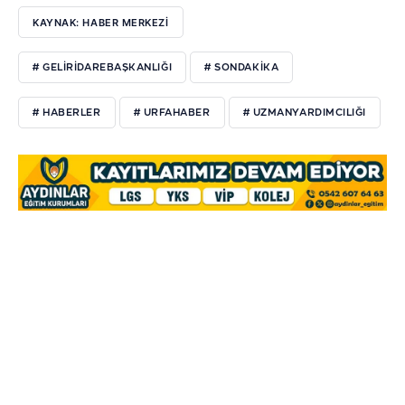
KAYNAK: HABER MERKEZI
# GELİRİDAREBAŞKANLIĞI
# SONDAKİKA
# HABERLER
# URFAHABER
# UZMANYARDIMCILIĞI