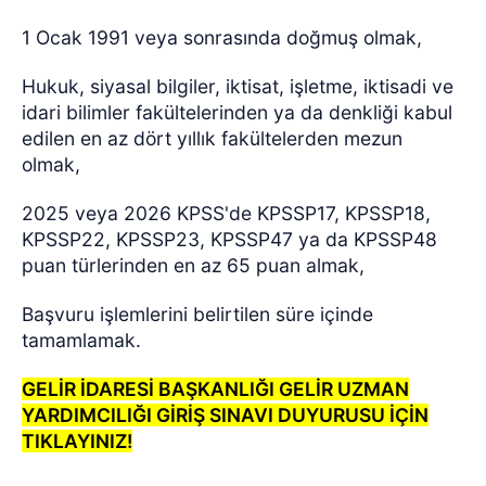
1 Ocak 1991 veya sonrasında doğmuş olmak,
Hukuk, siyasal bilgiler, iktisat, işletme, iktisadi ve
idari bilimler fakültelerinden ya da denkliği kabul
edilen en az dört yıllık fakültelerden mezun
olmak,
2025 veya 2026 KPSS'de KPSSP17, KPSSP18,
KPSSP22, KPSSP23, KPSSP47 ya da KPSSP48
puan türlerinden en az 65 puan almak,
Başvuru işlemlerini belirtilen süre içinde
tamamlamak.
GELİR İDARESİ BAŞKANLIĞI GELİR UZMAN
YARDIMCILIĞI GİRİŞ SINAVI DUYURUSU İÇİN
TIKLAYINIZ!