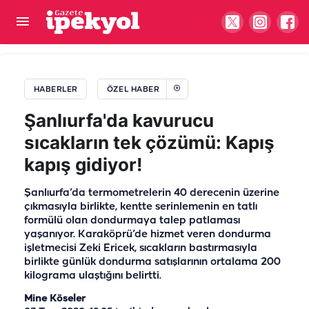
Şanlıurfa'da yokluk ne yaptırıyor: Rezilliğe 300
lira
HABERLER
ÖZEL HABER
Şanlıurfa'da kavurucu
sıcakların tek çözümü: Kapış
kapış gidiyor!
Şanlıurfa’da termometrelerin 40 derecenin üzerine
çıkmasıyla birlikte, kentte serinlemenin en tatlı
formülü olan dondurmaya talep patlaması
yaşanıyor. Karaköprü’de hizmet veren dondurma
işletmecisi Zeki Ericek, sıcakların bastırmasıyla
birlikte günlük dondurma satışlarının ortalama 200
kilograma ulaştığını belirtti.
Mine Köseler