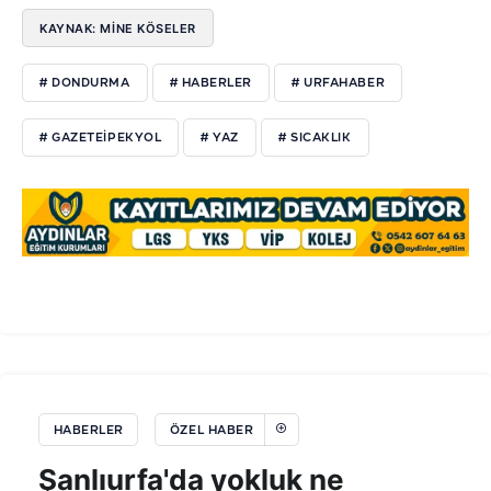
KAYNAK: MİNE KÖSELER
# DONDURMA
# HABERLER
# URFAHABER
# GAZETEIPEKYOL
# YAZ
# SICAKLIK
HABERLER
ÖZEL HABER
Şanlıurfa'da yokluk ne