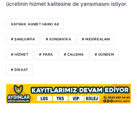
ücretinin hizmet kalitesine de yansımasını istiyor.
KAYNAK: AHMET HAKKI AK
# ŞANLIURFA
# SONDAKIKA
# MESIREALANI
# HIZMET
# PARA
# ÇALIŞMA
# GÜNDEM
# DIKKAT