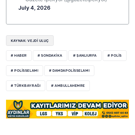
July 4, 2026
KAYNAK: VEJDI ULUÇ
# HABER
# SONDAKIKA
# ŞANLIURFA
# POLIS
# POLISSELAMI
# DAMDAPOLISSELAMI
# TÜRKBAYRAĞI
# AMBULLAHEMRE