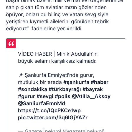
başta olmak üzere; milli ve manevi değerlerimize
sahip çıkan tüm evlatlarımızın gözlerinden
öpüyor, onları bu bilinç ve vatan sevgisiyle
yetiştiren kıymetli ailelerini gönülden tebrik
ediyoruz” ifadelerine yer verildi.
VİDEO HABER | Minik Abdullah'ın
büyük selamı karşılıksız kalmadı:
📌 Şanlıurfa Emniyeti'nde gurur,
mutluluk bir arada
#şanlıurfa
#haber
#sondakika
#türkbayrağı
#bayrak
#gurur
#sevgi
#polis
@Atilla__Aksoy
@SanliurfaEmnMd
https://t.co/lQcPKCe1wp
pic.twitter.com/3q6lGjYAZr
— Gazete İpekyol (@gazeteipekyol)