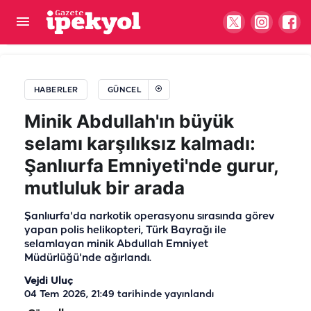
Şanlıurfa basınının yarım asırlık çınarı: Müslüm
Abacıoğlu
HABERLER
GÜNCEL
Minik Abdullah'ın büyük
selamı karşılıksız kalmadı:
Şanlıurfa Emniyeti'nde gurur,
mutluluk bir arada
Şanlıurfa'da narkotik operasyonu sırasında görev
yapan polis helikopteri, Türk Bayrağı ile
selamlayan minik Abdullah Emniyet
Müdürlüğü'nde ağırlandı.
Vejdi Uluç
04 Tem 2026, 21:49
tarihinde yayınlandı