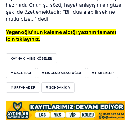
hazırladı. Onun şu sözü, hayat anlayışını en güzel
şekilde özetlemektedir: “Bir dua alabilirsek ne
mutlu bize…” dedi.
Yegenoğlu’nun kaleme aldığı yazının tamamı
için tıklayınız.
KAYNAK: MİNE KÖSELER
# GAZETECI
# MÜCLÜMABACIOĞLU
# HABERLER
# URFAHABER
# SONDAKIKA