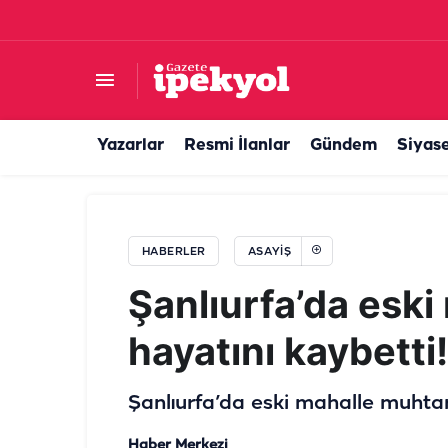
Şanlıurfa'da dikkat çeken hareketlilik: Ekipler o
Yazarlar
Resmi İlanlar
Gündem
Siyas
HABERLER
ASAYIŞ
Şanlıurfa’da eski
hayatını kaybetti!
Şanlıurfa’da eski mahalle muhtarı
Haber Merkezi