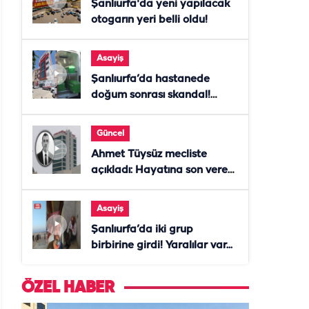
Şanlıurfa'da yeni yapılacak
otogarın yeri belli oldu!
Asayiş
Şanlıurfa’da hastanede
doğum sonrası skandal!
Anne öldü, doktor tutuklandı
Güncel
Ahmet Tüysüz mecliste
açıkladı: Hayatına son veren
daire başkanı "İsteselerdi
ölmezdim" notunu bıraktı
Asayiş
Şanlıurfa’da iki grup
birbirine girdi! Yaralılar var...
ÖZEL HABER