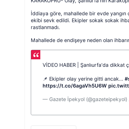
KARAKÖPRÜ- Olay, Şanlıurfa'nın Karaköpr
İddiaya göre, mahallede bir evde yangın çı
ekibi sevk edildi. Ekipler sokak sokak ihb
rastlanmadı.
Mahallede de endişeye neden olan ihbarın a
VİDEO HABER | Şanlıurfa'da dikkat çe
📌 Ekipler olay yerine gitti ancak...
#
https://t.co/6agaVh5U6W
pic.twi
— Gazete İpekyol (@gazeteipekyol)