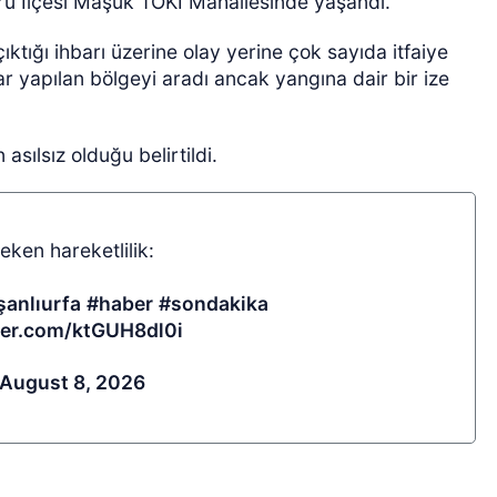
ü İlçesi Maşuk TOKİ Mahallesinde yaşandı.
ktığı ihbarı üzerine olay yerine çok sayıda itfaiye
ar yapılan bölgeyi aradı ancak yangına dair bir ize
sılsız olduğu belirtildi.
ken hareketlilik:
şanlıurfa
#haber
#sondakika
tter.com/ktGUH8dl0i
August 8, 2026