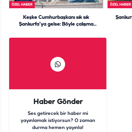
ÖZEL HABER
ÖZEL HABER
Keşke Cumhurbaşkanı sık sık
Şanlıur
Şanlıurfa’ya gelse: Böyle çalışma
görülmedi
Haber Gönder
Ses getirecek bir haber mi
yayınlamak istiyorsun? O zaman
durma hemen yayınla!