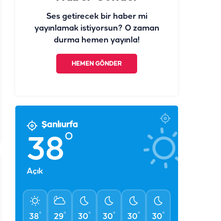
Ses getirecek bir haber mi
yayınlamak istiyorsun? O zaman
durma hemen yayınla!
HEMEN GÖNDER
Şanlıurfa
°
38
Açık
°
°
°
°
°
°
38
29
30
30
30
30