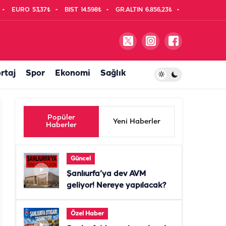
EURO
53,37₺
BIST
14.598₺
GR.ALTIN
6.856,23₺
rtaj
Spor
Ekonomi
Sağlık
Popüler
Yeni Haberler
Haberler
Güncel
Şanlıurfa’ya dev AVM
geliyor! Nereye yapılacak?
Özel Haber