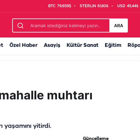
BTC
79.659$
STERLIN
61,60₺
USD
45,44₺
lay yerine gitti ancak...
ARA
et
Özel Haber
Asayiş
Kültür Sanat
Eğitim
Röpo
 mahalle muhtarı
 yaşamını yitirdi.
Güncelleme