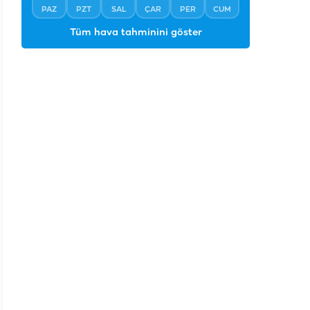
PAZ
PZT
SAL
ÇAR
PER
CUM
Tüm hava tahminini göster