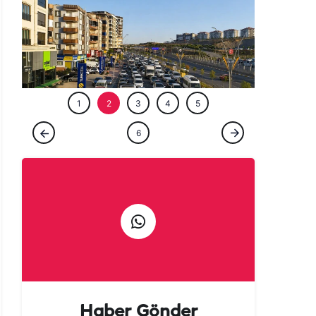
ÖZEL HABE
1
2
3
4
5
ÖZEL HABER
6
Şanlıurfalılar şehri terk etti! Kaçan kaçana
Haber Gönder