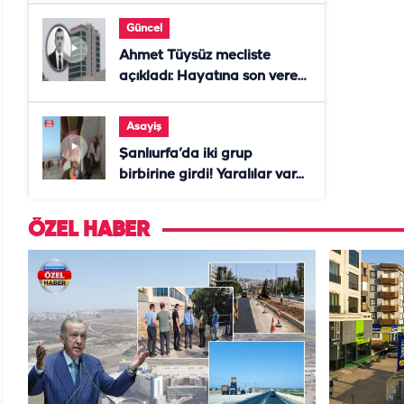
Güncel
Ahmet Tüysüz mecliste
açıkladı: Hayatına son veren
daire başkanı "İsteselerdi
ölmezdim" notunu bıraktı
Asayiş
Şanlıurfa’da iki grup
birbirine girdi! Yaralılar var...
ÖZEL HABER