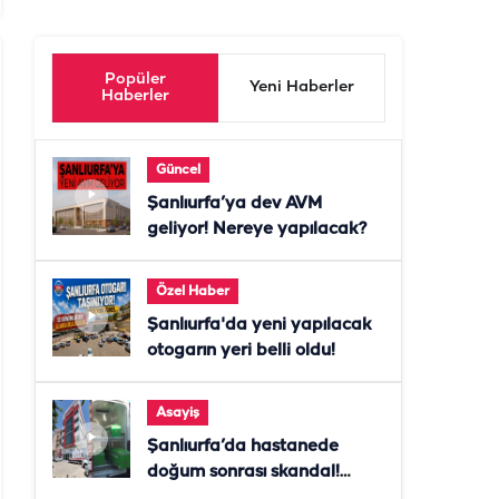
Popüler
Yeni Haberler
Haberler
Güncel
Şanlıurfa’ya dev AVM
geliyor! Nereye yapılacak?
Özel Haber
Şanlıurfa'da yeni yapılacak
otogarın yeri belli oldu!
Asayiş
Şanlıurfa’da hastanede
doğum sonrası skandal!
Anne öldü, doktor tutuklandı