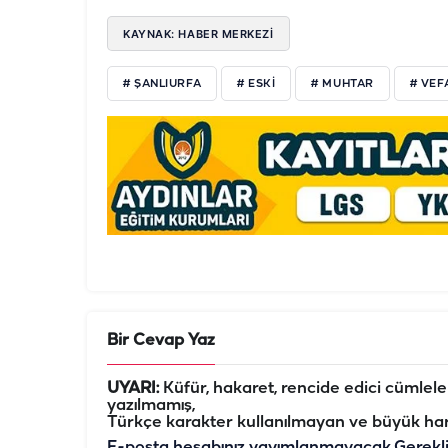
KAYNAK: HABER MERKEZİ
# ŞANLIURFA
# ESKİ
# MUHTAR
# VEF
Bir Cevap Yaz
UYARI:
Küfür, hakaret, rencide edici cümleler 
yazılmamış,
Türkçe karakter kullanılmayan ve büyük har
E-posta hesabınız yayımlanmayacak.
Gerekl