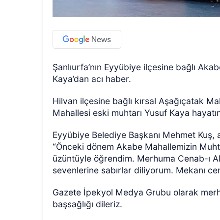
Şanlıurfa’nın Eyyübiye ilçesine bağlı Ak
Kaya’dan acı haber.
Hilvan ilçesine bağlı kırsal Aşağıçatak M
Mahallesi eski muhtarı Yusuf Kaya hayatın
Eyyübiye Belediye Başkanı Mehmet Kuş, 
“Önceki dönem Akabe Mahallemizin Muhtarı,
üzüntüyle öğrendim. Merhuma Cenab-ı Allah
sevenlerine sabırlar diliyorum. Mekanı cenn
Gazete İpekyol Medya Grubu olarak merhum
başsağlığı dileriz.