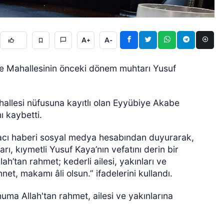
A+
A-
abe Mahallesinin önceki dönem muhtarı Yusuf
ÖZEL HABER
ahallesi nüfusuna kayıtlı olan Eyyübiye Akabe
ı kaybetti.
acı haberi sosyal medya hesabından duyurarak,
 kıymetli Yusuf Kaya’nın vefatını derin bir
’tan rahmet; kederli ailesi, yakınları ve
et, makamı âli olsun.” ifadelerini kullandı.
a Allah'tan rahmet, ailesi ve yakınlarına