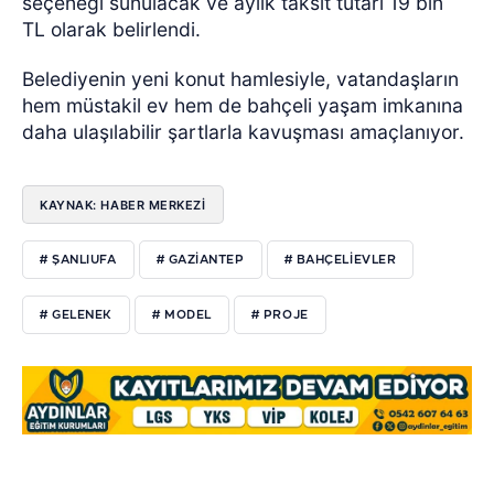
seçeneği sunulacak ve aylık taksit tutarı 19 bin
TL olarak belirlendi.
Belediyenin yeni konut hamlesiyle, vatandaşların
hem müstakil ev hem de bahçeli yaşam imkanına
daha ulaşılabilir şartlarla kavuşması amaçlanıyor.
KAYNAK: HABER MERKEZİ
# ŞANLIUFA
# GAZİANTEP
# BAHÇELİEVLER
# GELENEK
# MODEL
# PROJE