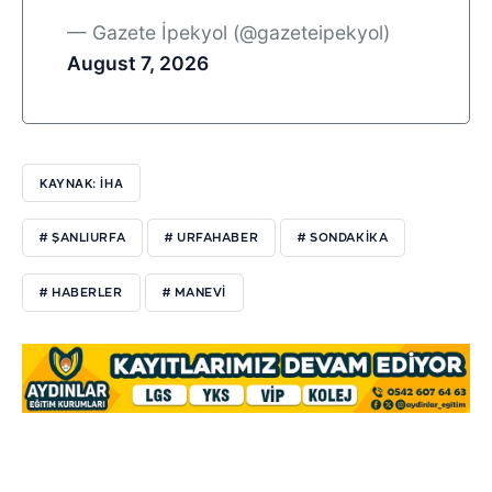
— Gazete İpekyol (@gazeteipekyol)
August 7, 2026
KAYNAK: İHA
# ŞANLIURFA
# URFAHABER
# SONDAKIKA
# HABERLER
# MANEVI