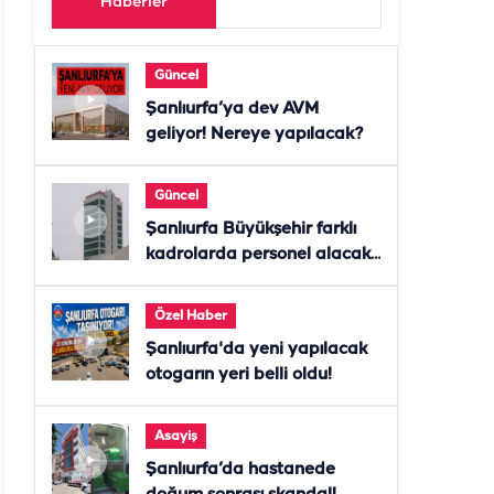
Haberler
Güncel
Şanlıurfa’ya dev AVM
geliyor! Nereye yapılacak?
Güncel
Şanlıurfa Büyükşehir farklı
kadrolarda personel alacak!
Başvurular başladı
Özel Haber
Şanlıurfa'da yeni yapılacak
otogarın yeri belli oldu!
Asayiş
Şanlıurfa’da hastanede