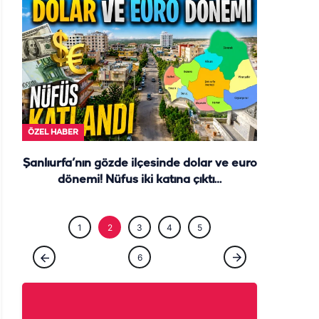
ÖZEL HABE
ÖZEL HABER
Şanlıurfa’nın gözde ilçesinde dolar ve euro
dönemi! Nüfus iki katına çıktı…
1
2
3
4
5
6