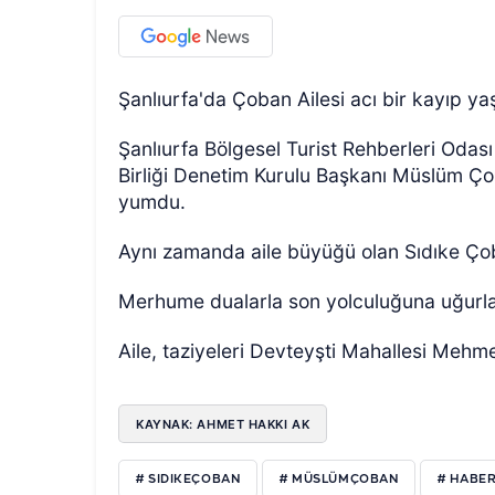
Şanlıurfa'da Çoban Ailesi acı bir kayıp ya
Şanlıurfa Bölgesel Turist Rehberleri Odas
Birliği Denetim Kurulu Başkanı Müslüm Ço
yumdu.
Aynı zamanda aile büyüğü olan Sıdıke Çob
Merhume dualarla son yolculuğuna uğurla
Aile, taziyeleri Devteyşti Mahallesi Mehm
KAYNAK: AHMET HAKKI AK
# SIDIKEÇOBAN
# MÜSLÜMÇOBAN
# HABE