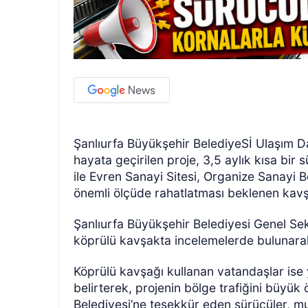
Şanlıurfa Büyükşehir BelediyeSİ Ulaşım Da
hayata geçirilen proje, 3,5 aylık kısa bi
ile Evren Sanayi Sitesi, Organize Sanayi 
önemli ölçüde rahatlatması beklenen kavşak
Şanlıurfa Büyükşehir Belediyesi Genel Sekre
köprülü kavşakta incelemelerde bulunarak, 
Köprülü kavşağı kullanan vatandaşlar is
belirterek, projenin bölge trafiğini büyük 
Belediyesi’ne teşekkür eden sürücüler, mutl