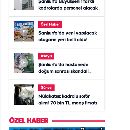
Şanlıurfa Büyükşehir farklı
kadrolarda personel alacak!
Başvurular başladı
Özel Haber
Şanlıurfa'da yeni yapılacak
otogarın yeri belli oldu!
Asayiş
Şanlıurfa’da hastanede
doğum sonrası skandal!
Anne öldü, doktor tutuklandı
Güncel
Mülakatsız kadrolu şoför
alımı! 70 bin TL maaş fırsatı
ÖZEL HABER