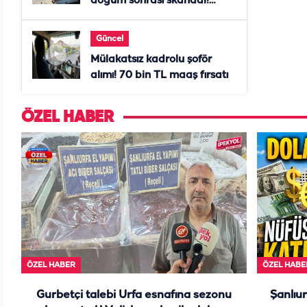
doğum sonrası skandal!
Anne öldü, doktor tutuklandı
Güncel
Mülakatsız kadrolu şoför
alımı! 70 bin TL maaş fırsatı
ÖZEL HABER
ÖZEL HABER
ÖZEL HABE
Gurbetçi talebi Urfa esnafına sezonu
Şanlıur