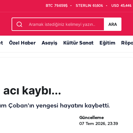
BTC
79.659$
STERLIN
61,60₺
USD
45,44₺
 tamamlandı
ARA
et
Özel Haber
Asayiş
Kültür Sanat
Eğitim
Röpo
cı kaybı...
lüm Çoban'ın yengesi hayatını kaybetti.
Güncelleme
07 Tem 2026, 23:39