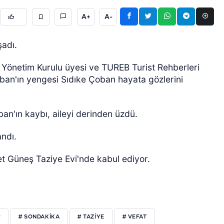
A+
A-
şadı.
ı Yönetim Kurulu üyesi ve TUREB Turist Rehberleri
ban'ın yengesi Sıdıke Çoban hayata gözlerini
ÖZEL HABER
an'ın kaybı, aileyi derinden üzdü.
ndı.
et Güneş Taziye Evi'nde kabul ediyor.
R
# SONDAKIKA
# TAZIYE
# VEFAT