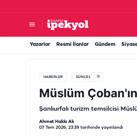
Şanlıurfa'da trafiği bitirecek hamle! 3,5 ayda
Yazarlar
Resmi İlanlar
Gündem
Siyas
HABERLER
GÜNCEL
Müslüm Çoban'ın a
Şanlıurfalı turizm temsilcisi Müs
Ahmet Hakkı Ak
07 Tem 2026, 23:39
tarihinde yayınlandı