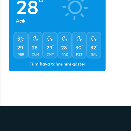
°
28
Açık
°
°
°
°
°
°
29
28
29
28
30
32
PER
CUM
CMT
PAZ
PZT
SAL
Tüm hava tahminini göster