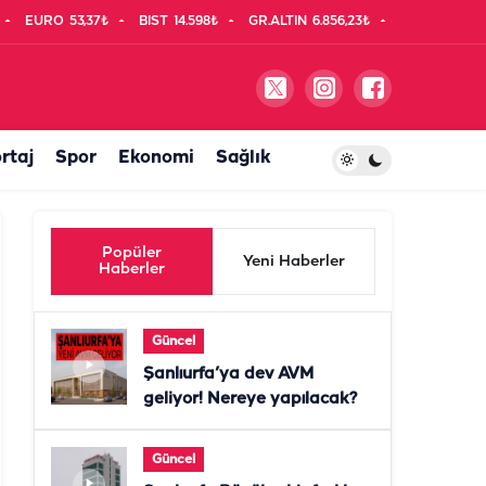
EURO
53,37₺
BIST
14.598₺
GR.ALTIN
6.856,23₺
rtaj
Spor
Ekonomi
Sağlık
Popüler
Yeni Haberler
Haberler
Güncel
Şanlıurfa’ya dev AVM
geliyor! Nereye yapılacak?
Güncel