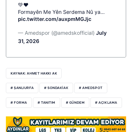
💚❤️
Formayên Me Yên Serdema Nû ya…
pic.twitter.com/auxpmMGJjc
— Amedspor (@amedskofficial)
July
31, 2026
KAYNAK: AHMET HAKKI AK
# ŞANLIURFA
# SONDAKIAK
# AMEDSPOT
# FORMA
# TANITIM
# GÜNDEM
# AÇIKLAMA