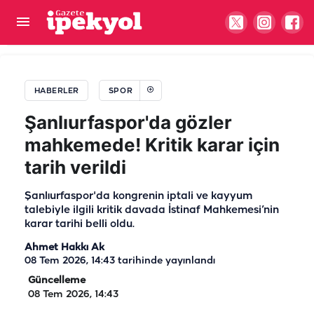
Amedspor’un forma tanıtımında dikkat çeken
eksik! 8 şehir arasında komşu Urfa yok
HABERLER
SPOR
Şanlıurfaspor'da gözler
mahkemede! Kritik karar için
tarih verildi
Şanlıurfaspor'da kongrenin iptali ve kayyum
talebiyle ilgili kritik davada İstinaf Mahkemesi’nin
karar tarihi belli oldu.
Ahmet Hakkı Ak
08 Tem 2026, 14:43
tarihinde yayınlandı
Güncelleme
08 Tem 2026, 14:43