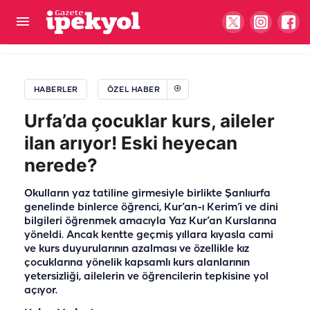
Şanlıurfa'da yokluk ne yaptırıyor: Rezilliğe 300
lira
HABERLER
ÖZEL HABER
Urfa’da çocuklar kurs, aileler
ilan arıyor! Eski heyecan
nerede?
Okulların yaz tatiline girmesiyle birlikte Şanlıurfa
genelinde binlerce öğrenci, Kur’an-ı Kerim’i ve dini
bilgileri öğrenmek amacıyla Yaz Kur’an Kurslarına
yöneldi. Ancak kentte geçmiş yıllara kıyasla cami
ve kurs duyurularının azalması ve özellikle kız
çocuklarına yönelik kapsamlı kurs alanlarının
yetersizliği, ailelerin ve öğrencilerin tepkisine yol
açıyor.