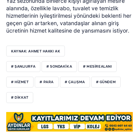
Yaz sezonunda binlerce kişiyi ağırlayan mesire
alanında, özellikle lavabo, tuvalet ve temizlik
hizmetlerinin iyileştirilmesi yönündeki beklenti her
geçen gün artarken, vatandaşlar alınan giriş
ücretinin hizmet kalitesine de yansımasını istiyor.
KAYNAK: AHMET HAKKI AK
# ŞANLIURFA
# SONDAKIKA
# MESIREALANI
# HIZMET
# PARA
# ÇALIŞMA
# GÜNDEM
# DIKKAT