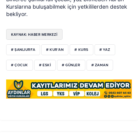
Kurslarına buluşabilmek için yetkililerden destek
bekliyor.
KAYNAK: HABER MERKEZİ
# ŞANLIURFA
# KUR'AN
# KURS
# YAZ
# ÇOCUK
# ESKİ
# GÜNLER
# ZAMAN