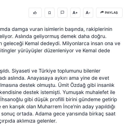
A+
A-
PAYLAŞ
lamda damga vuran isimlerin başında, rakiplerinin
geliyor. Aslında geliyormuş demek daha doğru.
rin geleceği Kemal dedeydi. Milyonlarca insan ona ve
mitingler yürüyüşler düzenleniyor ve Kemal dede
ldı. Siyaseti ve Türkiye toplumunu bilenler
dı aslında. Anayasaya aykırı ama yine de evet
ılmasına destek olmuştu. Ümit Özdağ gibi insanlık
 kendisine destek istemişti. Yumuşak muhalefet ile
 İhsanoğlu gibi düşük profilli birini gündeme getirip
en karışık olan Muharrem İnce’nin aday yapıldığı
e sonuç ortada. Adama gece yarısında birkaç saat
çırpıda aklımıza gelenler.