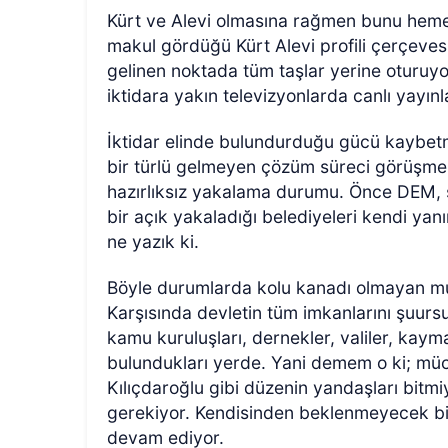
Kürt ve Alevi olmasına rağmen bunu heme
makul gördüğü Kürt Alevi profili çerçeves
gelinen noktada tüm taşlar yerine oturu
iktidara yakın televizyonlarda canlı yayınl
İktidar elinde bulundurduğu gücü kaybetm
bir türlü gelmeyen çözüm süreci görüşmele
hazırlıksız yakalama durumu. Önce DEM, 
bir açık yakaladığı belediyeleri kendi yan
ne yazık ki.
Böyle durumlarda kolu kanadı olmayan mu
Karşısında devletin tüm imkanlarını şuursuz
kamu kuruluşları, dernekler, valiler, kaym
bulundukları yerde. Yani demem o ki; müca
Kılıçdaroğlu gibi düzenin yandaşları bitmi
gerekiyor. Kendisinden beklenmeyecek bi
devam ediyor.