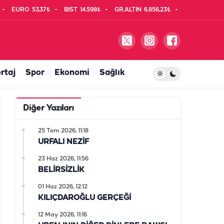
EURO
53,37₺
BIST
14.598₺
GR.ALTIN
6.856,23₺
rtaj
Spor
Ekonomi
Sağlık
Diğer Yazıları
25 Tem 2026, 11:18
URFALI NEZİF
23 Haz 2026, 11:56
BELİRSİZLİK
01 Haz 2026, 12:12
KILIÇDAROĞLU GERÇEĞİ
12 May 2026, 11:16