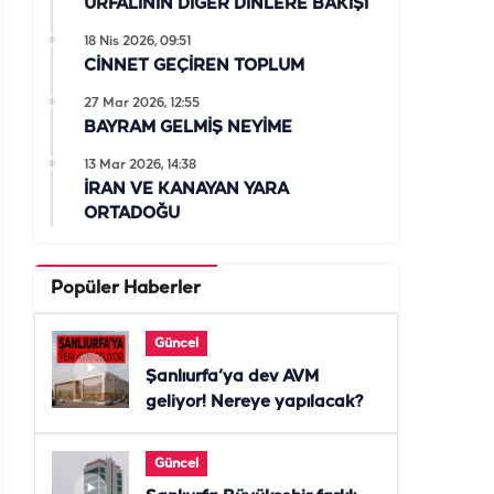
URFALININ DİĞER DİNLERE BAKIŞI
18 Nis 2026, 09:51
CİNNET GEÇİREN TOPLUM
27 Mar 2026, 12:55
BAYRAM GELMİŞ NEYİME
13 Mar 2026, 14:38
İRAN VE KANAYAN YARA
ORTADOĞU
Popüler Haberler
Güncel
Şanlıurfa’ya dev AVM
geliyor! Nereye yapılacak?
Güncel