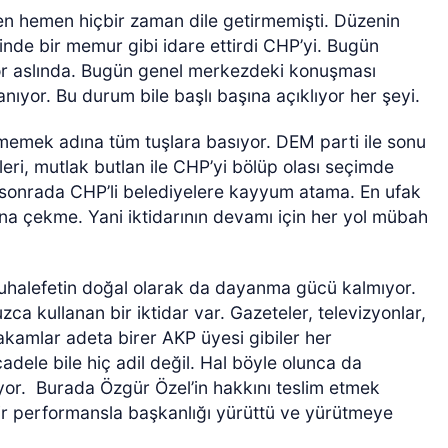
n hemen hiçbir zaman dile getirmemişti. Düzenin
inde bir memur gibi idare ettirdi CHP’yi. Bugün
yor aslında. Bugün genel merkezdeki konuşması
anıyor. Bu durum bile başlı başına açıklıyor her şeyi.
emek adına tüm tuşlara basıyor. DEM parti ile sonu
ri, mutlak butlan ile CHP’yi bölüp olası seçimde
sonrada CHP’li belediyelere kayyum atama. En ufak
ına çekme. Yani iktidarının devamı için her yol mübah
halefetin doğal olarak da dayanma gücü kalmıyor.
ca kullanan bir iktidar var. Gazeteler, televizyonlar,
akamlar adeta birer AKP üyesi gibiler her
dele bile hiç adil değil. Hal böyle olunca da
yor.
Burada Özgür Özel’in hakkını teslim etmek
r performansla başkanlığı yürüttü ve yürütmeye