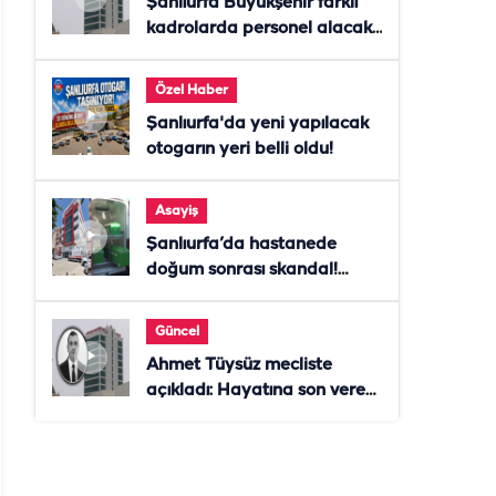
Şanlıurfa Büyükşehir farklı
kadrolarda personel alacak!
Başvurular başladı
Özel Haber
Şanlıurfa'da yeni yapılacak
otogarın yeri belli oldu!
Asayiş
Şanlıurfa’da hastanede
doğum sonrası skandal!
Anne öldü, doktor tutuklandı
Güncel
Ahmet Tüysüz mecliste
açıkladı: Hayatına son veren
daire başkanı "İsteselerdi
ölmezdim" notunu bıraktı