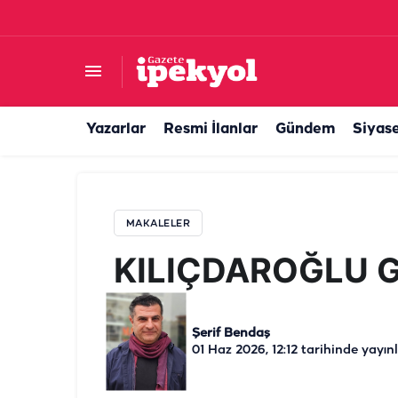
KILIÇDAROĞLU GERÇEĞİ
Yazarlar
Resmi İlanlar
Gündem
Siyas
MAKALELER
KILIÇDAROĞLU 
Şerif Bendaş
01 Haz 2026, 12:12
tarihinde yayın