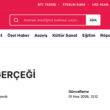
BTC
79.659$
STERLIN
61,60₺
USD
45,44₺
ARA
et
Özel Haber
Asayiş
Kültür Sanat
Eğitim
Röpo
GERÇEĞİ
Güncelleme
landı
01 Haz 2026, 12:12