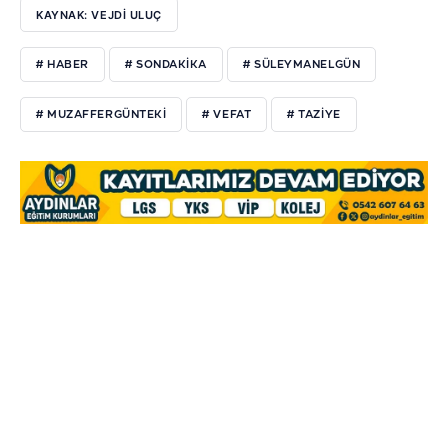
KAYNAK: VEJDI ULUÇ
# HABER
# SONDAKIKA
# SÜLEYMANELGÜN
# MUZAFFERGÜNTEKI
# VEFAT
# TAZIYE