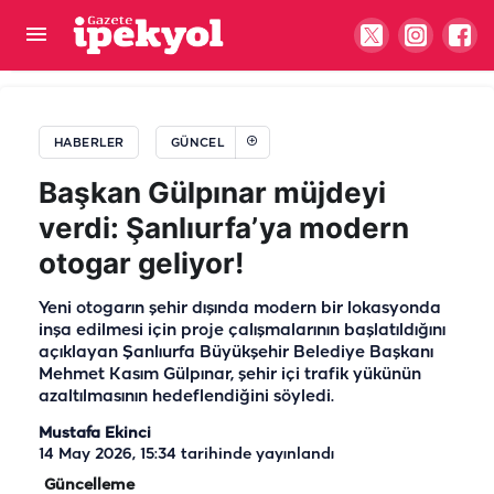
AK Parti İlçe Başkanı Elgün'ün acı günü...
HABERLER
GÜNCEL
Başkan Gülpınar müjdeyi
verdi: Şanlıurfa’ya modern
otogar geliyor!
Yeni otogarın şehir dışında modern bir lokasyonda
inşa edilmesi için proje çalışmalarının başlatıldığını
açıklayan Şanlıurfa Büyükşehir Belediye Başkanı
Mehmet Kasım Gülpınar, şehir içi trafik yükünün
azaltılmasının hedeflendiğini söyledi.
Mustafa Ekinci
14 May 2026, 15:34
tarihinde yayınlandı
Güncelleme