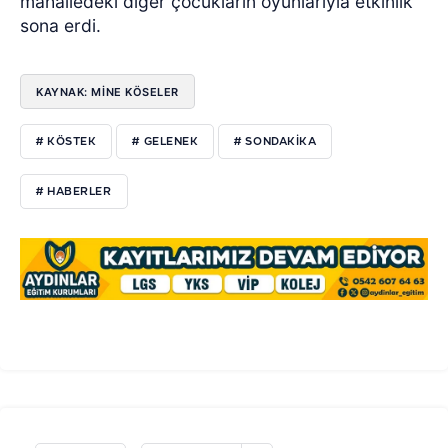
mahalledeki diğer çocukların oyunlarıyla etkinlik
sona erdi.
KAYNAK: MİNE KÖSELER
# KÖSTEK
# GELENEK
# SONDAKİKA
# HABERLER