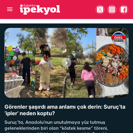
Şanlıurfa sıcaklarına 'gece' çözümü: Nemrut'un
Tahtı’na yürüdüler…
Görenler şaşırdı ama anlamı çok derin: Suruç’ta
‘ipler’ neden koptu?
Suruç’ta, Anadolu’nun unutulmaya yüz tutmuş
geleneklerinden biri olan “köstek kesme” töreni,