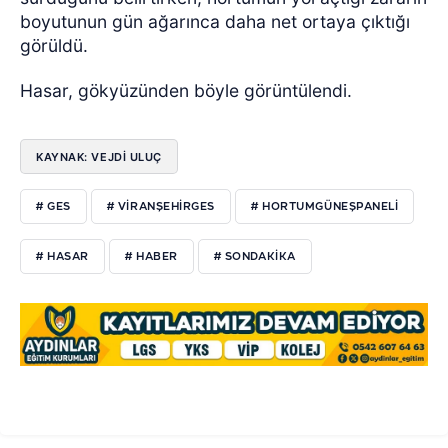
boyutunun gün ağarınca daha net ortaya çıktığı
görüldü.
Hasar, gökyüzünden böyle görüntülendi.
KAYNAK: VEJDI ULUÇ
# GES
# VIRANŞEHIRGES
# HORTUMGÜNEŞPANELI
# HASAR
# HABER
# SONDAKIKA