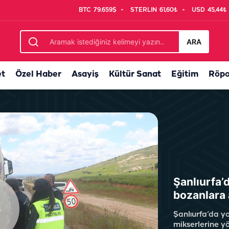
BTC
79.659$
STERLIN
61,60₺
USD
45,44₺
n metrekare, 26 yeni proje
ARA
et
Özel Haber
Asayiş
Kültür Sanat
Eğitim
Röpo
Şanlıurfa’d
bozanlara 
Şanlıurfa’da y
mikserlerine y