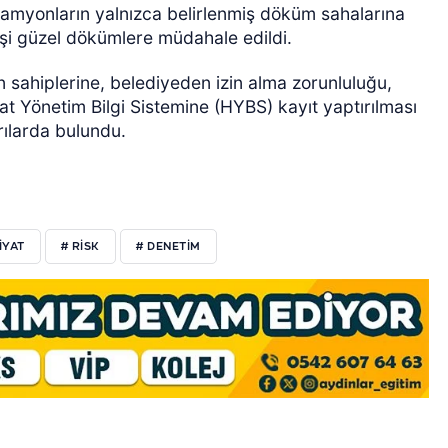
amyonların yalnızca belirlenmiş döküm sahalarına
lişi güzel dökümlere müdahale edildi.
n sahiplerine, belediyeden izin alma zorunluluğu,
yat Yönetim Bilgi Sistemine (HYBS) kayıt yaptırılması
rılarda bulundu.
İYAT
# RİSK
# DENETİM