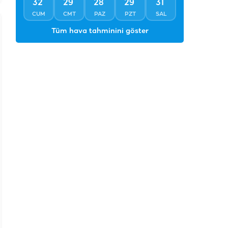
°
°
°
°
°
32
29
28
29
31
CUM
CMT
PAZ
PZT
SAL
Tüm hava tahminini göster