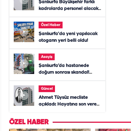
Şanlıurfa Büyükşehir farklı
kadrolarda personel alacak!
Başvurular başladı
Özel Haber
Şanlıurfa'da yeni yapılacak
otogarın yeri belli oldu!
Asayiş
Şanlıurfa’da hastanede
doğum sonrası skandal!
Anne öldü, doktor tutuklandı
Güncel
Ahmet Tüysüz mecliste
açıkladı: Hayatına son veren
daire başkanı "İsteselerdi
ölmezdim" notunu bıraktı
ÖZEL HABER