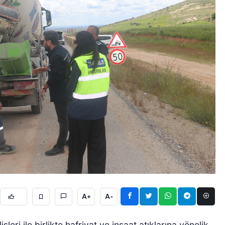
A+
A-
leri ile birlikte hafriyat ve inşaat atıklarına yönelik