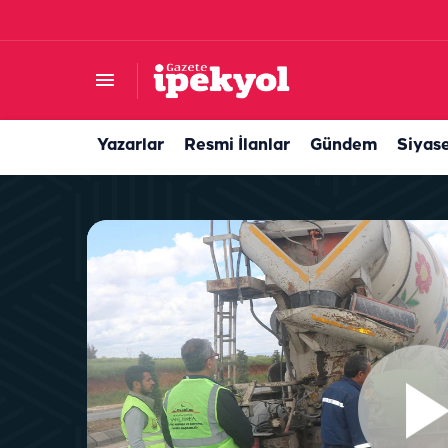
Şanlıurfa’nın ilçesi yeşile doyacak! Tam 120 bi
Yazarlar
Resmi İlanlar
Gündem
Siyas