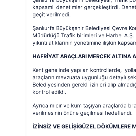
kapsamlı denetimler gerçekleştirdi. Dene
geçit verilmedi.
Şanlıurfa Büyükşehir Belediyesi Çevre Kor
Müdürlüğü Trafik birimleri ve Harbel A.Ş.
yıkıntı atıklarının yönetimine ilişkin kapsa
HAFRİYAT ARAÇLARI MERCEK ALTINA A
ÖZEL HABER
Kent genelinde yapılan kontrollerde,
yoll
araçların mevzuata uygunluğu detaylı şeki
Belediyesinden gerekli izinleri alıp almadı
kontrol edildi.
Ayrıca mıcır ve kum taşıyan araçlarda br
verilmesinin önüne geçilmesi hedeflendi.
İZİNSİZ VE GELİŞİGÜZEL DÖKÜMLERE 