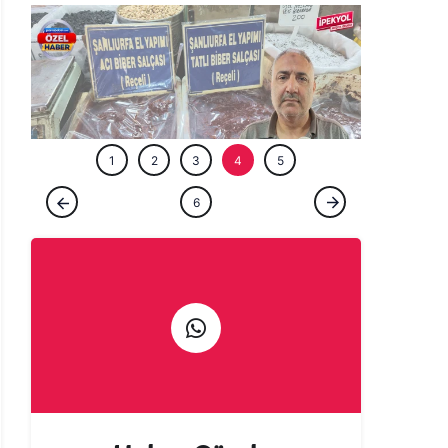
ÖZEL HABE
1
2
3
4
5
ÖZEL HABER
6
Gurbetçi talebi Urfa esnafına sezonu
erken açtırdı! Valizler salça ile doluyor