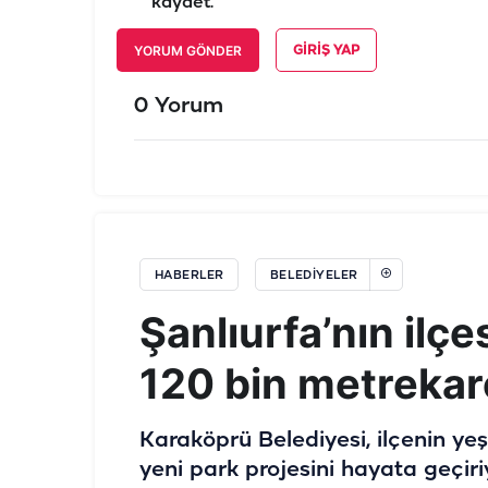
kaydet.
YORUM GÖNDER
GIRIŞ YAP
0 Yorum
HABERLER
BELEDIYELER
Şanlıurfa’nın ilç
120 bin metrekare
Karaköprü Belediyesi, ilçenin yeş
yeni park projesini hayata geçiri