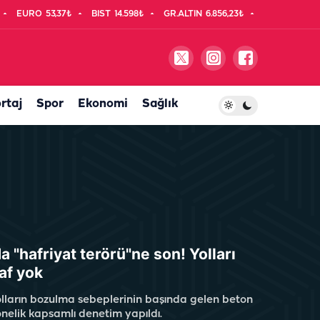
EURO
53,37₺
BIST
14.598₺
GR.ALTIN
6.856,23₺
rtaj
Spor
Ekonomi
Sağlık
a "hafriyat terörü"ne son! Yolları
af yok
olların bozulma sebeplerinin başında gelen beton
önelik kapsamlı denetim yapıldı.