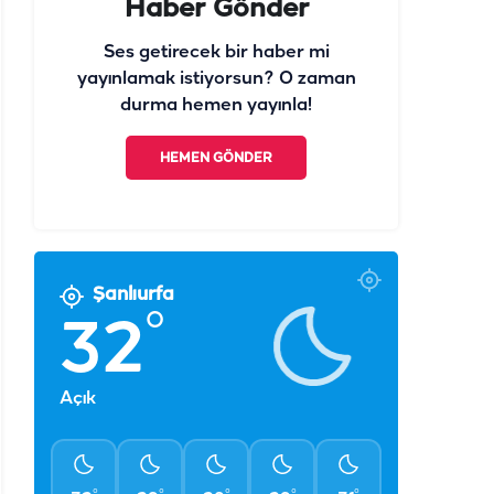
Haber Gönder
Ses getirecek bir haber mi
yayınlamak istiyorsun? O zaman
durma hemen yayınla!
HEMEN GÖNDER
Şanlıurfa
°
32
Açık