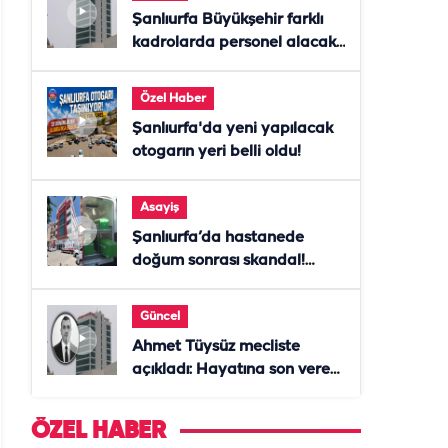
Şanlıurfa Büyükşehir farklı
kadrolarda personel alacak!
Başvurular başladı
Özel Haber
Şanlıurfa'da yeni yapılacak
otogarın yeri belli oldu!
Asayiş
Şanlıurfa’da hastanede
doğum sonrası skandal!
Anne öldü, doktor tutuklandı
Güncel
Ahmet Tüysüz mecliste
açıkladı: Hayatına son veren
daire başkanı "İsteselerdi
ölmezdim" notunu bıraktı
ÖZEL HABER