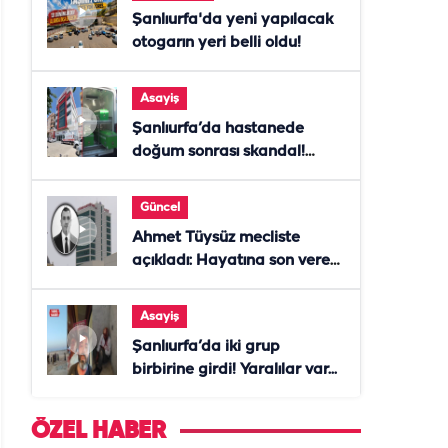
Şanlıurfa'da yeni yapılacak
otogarın yeri belli oldu!
Asayiş
Şanlıurfa’da hastanede
doğum sonrası skandal!
Anne öldü, doktor tutuklandı
Güncel
Ahmet Tüysüz mecliste
açıkladı: Hayatına son veren
daire başkanı "İsteselerdi
ölmezdim" notunu bıraktı
Asayiş
Şanlıurfa’da iki grup
birbirine girdi! Yaralılar var...
ÖZEL HABER