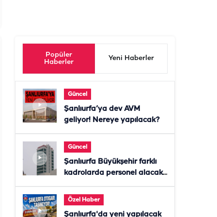
Popüler
Yeni Haberler
Haberler
Güncel
Şanlıurfa’ya dev AVM
geliyor! Nereye yapılacak?
Güncel
Şanlıurfa Büyükşehir farklı
kadrolarda personel alacak!
Başvurular başladı
Özel Haber
Şanlıurfa'da yeni yapılacak