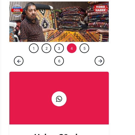
ÖZEL HABE
1
2
3
4
5
ÖZEL HABER
6
Şanlıurfa’da yarım asırlık ustadan gelenek
çağrısı: El emeği yaşasın