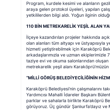
Program, kurdele kesimi ve alanların gezi
araya gelen protokol üyeleri, yapılan ça
yetkililerden bilgi aldı. Yoğun ilginin oldu
110 BİN METREKARELİK YEŞİL ALAN YA
İlçeye kazandırılan projeler hakkında açı
olan alanları tüm altyapı ve üstyapısıyla 
hizmeti yetiştirebilmek için Karaköprü Be
arkadaşlarımızla ve uzman ekiplerimizle 7
taziye evi ve okuma salonlarından oluşan ç
metrekarelik yeşil alanı Karaköprü’müzün
“MİLLİ GÖRÜŞ BELEDİYECİLİĞİNİN Hİ
Karaköprü Belediyesi’nin çalışmalarını tak
Yardımcısı Mahalli İdareler Başkanı Büle
parklar ve sahalarla birlikte Karaköprü B
görüyoruz. Üç gündür Şanlıurfa’dayız ve M