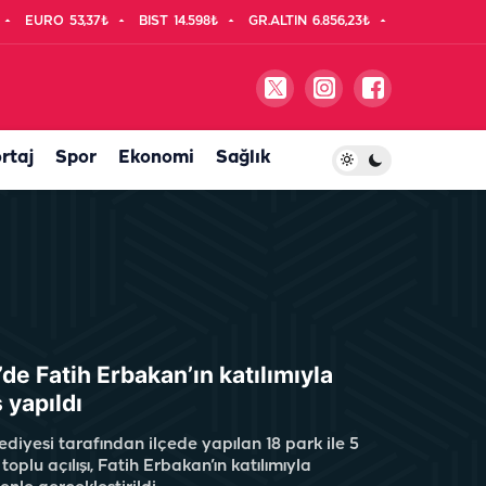
EURO
53,37₺
BIST
14.598₺
GR.ALTIN
6.856,23₺
rtaj
Spor
Ekonomi
Sağlık
de Fatih Erbakan’ın katılımıyla
ş yapıldı
diyesi tarafından ilçede yapılan 18 park ile 5
toplu açılışı, Fatih Erbakan’ın katılımıyla