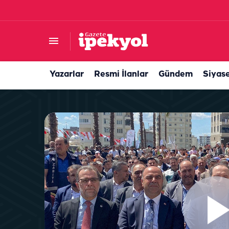
MHP Suruç İlçe Başkanı belli oldu
Yazarlar
Resmi İlanlar
Gündem
Siyas