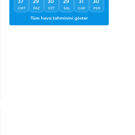
°
°
°
°
°
°
37
29
30
29
31
30
CMT
PAZ
PZT
SAL
ÇAR
PER
Tüm hava tahminini göster