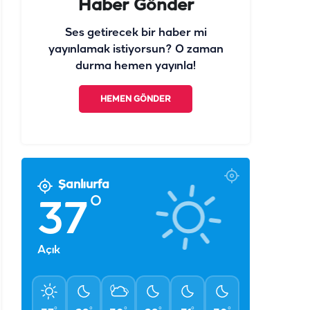
Haber Gönder
Ses getirecek bir haber mi
yayınlamak istiyorsun? O zaman
durma hemen yayınla!
HEMEN GÖNDER
Şanlıurfa
°
37
Açık