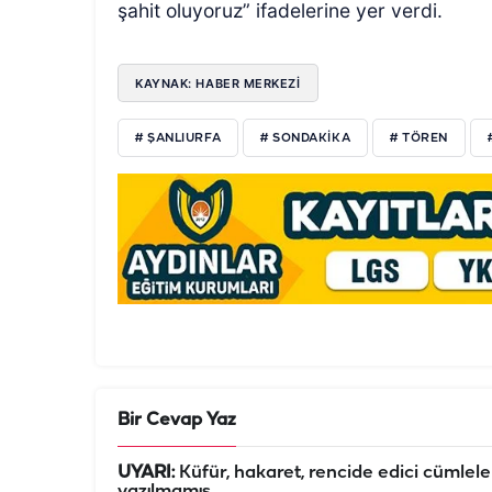
şahit oluyoruz” ifadelerine yer verdi.
KAYNAK: HABER MERKEZİ
# ŞANLIURFA
# SONDAKIKA
# TÖREN
Bir Cevap Yaz
UYARI:
Küfür, hakaret, rencide edici cümleler 
yazılmamış,