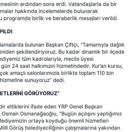
lmesinin ardından sona erdi. Vatandaşlarla da bir
lışmalar hakkında incelemelerde bulunarak
ğu programda birlik ve beraberlik mesajları verildi.
PILDI
klamalarda bulunan Başkan Çiftçi, “Tamamıyla dağlık
yeniden şekillendiriyoruz. Bu kadar dinamik bir ilçede
lediyemiz tüm kadrolarıyla, meclis üyesi
 gün 24 saat halkımızın hizmetindedir. Kur’an kursu,
ok amaçlı salonlarımızla birlikte toplam 110 bin
 hizmetine sunuyoruz” dedi.
ZMETLERİNİ GÖRÜYORUZ”
dir ettiklerini ifade eden YRP Genel Başkan
nt Osman Osmanağaoğlu, “Bugün açılışını yaptığımız
elediyemizin ortaya koyduğu önemli hizmetleri
illî Görüş belediyeciliğinin çalışmalarına yakından