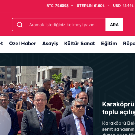
BTC
79.659$
STERLIN
61,60₺
USD
45,44₺
ARA
et
Özel Haber
Asayiş
Kültür Sanat
Eğitim
Röpo
Karaköprü’
toplu açılı
Karaköprü Bele
semt sahasının 