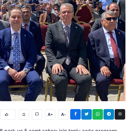
A+
A-
8 park ve 5 semt sahası için toplu açılış programı