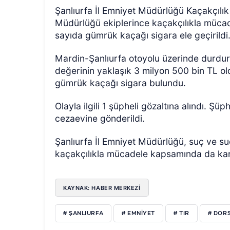
Şanlıurfa İl Emniyet Müdürlüğü Kaçakçıl
Müdürlüğü ekiplerince kaçakçılıkla müca
sayıda gümrük kaçağı sigara ele geçirildi
Mardin-Şanlıurfa otoyolu üzerinde durduru
değerinin yaklaşık 3 milyon 500 bin TL ol
gümrük kaçağı sigara bulundu.
ÖZEL HABER
Olayla ilgili 1 şüpheli gözaltına alındı. Şü
cezaevine gönderildi.
Şanlıurfa İl Emniyet Müdürlüğü, suç ve su
kaçakçılıkla mücadele kapsamında da kararl
KAYNAK: HABER MERKEZİ
# ŞANLIURFA
# EMNİYET
# TIR
# DOR