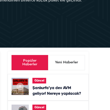
lendirilen binlerce kaçak paket ele geçirildi.
Popüler
Yeni Haberler
Haberler
Güncel
Şanlıurfa’ya dev AVM
geliyor! Nereye yapılacak?
Güncel