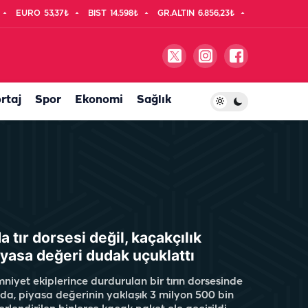
EURO
53,37₺
BIST
14.598₺
GR.ALTIN
6.856,23₺
rtaj
Spor
Ekonomi
Sağlık
a tır dorsesi değil, kaçakçılık
yasa değeri dudak uçuklattı
niyet ekiplerince durdurulan bir tırın dorsesinde
a, piyasa değerinin yaklaşık 3 milyon 500 bin