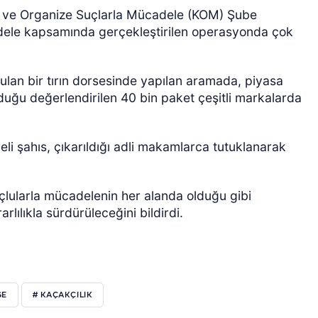
ık ve Organize Suçlarla Mücadele (KOM) Şube
dele kapsamında gerçekleştirilen operasyonda çok
.
lan bir tırın dorsesinde yapılan aramada, piyasa
duğu değerlendirilen 40 bin paket çeşitli markalarda
ÖZEL HABER
pheli şahıs, çıkarıldığı adli makamlarca tutuklanarak
çlularla mücadelenin her alanda olduğu gibi
ılıkla sürdürüleceğini bildirdi.
SE
# KAÇAKÇILIK