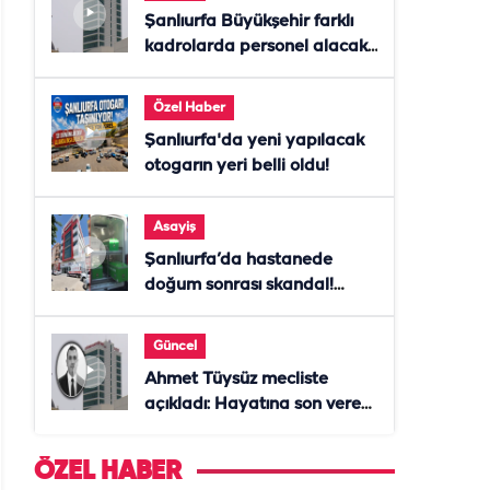
Şanlıurfa Büyükşehir farklı
kadrolarda personel alacak!
Başvurular başladı
Özel Haber
Şanlıurfa'da yeni yapılacak
otogarın yeri belli oldu!
Asayiş
Şanlıurfa’da hastanede
doğum sonrası skandal!
Anne öldü, doktor tutuklandı
Güncel
Ahmet Tüysüz mecliste
açıkladı: Hayatına son veren
daire başkanı "İsteselerdi
ölmezdim" notunu bıraktı
ÖZEL HABER