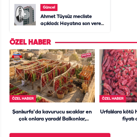
Güncel
Ahmet Tüysüz mecliste
açıkladı: Hayatına son veren
daire başkanı "İsteselerdi
ölmezdim" notunu bıraktı
ÖZEL HABER
ÖZEL HABER
ÖZEL HABER
Şanlıurfa'da kavurucu sıcaklar en
Urfalılara kötü 
çok onlara yaradı! Balkonlar,
fiyatı
damlar yine renk cümbüşü...