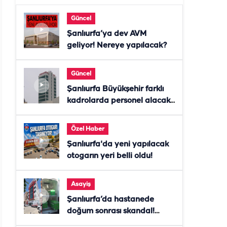
Güncel
Şanlıurfa’ya dev AVM
geliyor! Nereye yapılacak?
Güncel
Şanlıurfa Büyükşehir farklı
kadrolarda personel alacak!
Başvurular başladı
Özel Haber
Şanlıurfa'da yeni yapılacak
otogarın yeri belli oldu!
Asayiş
Şanlıurfa’da hastanede
doğum sonrası skandal!
Anne öldü, doktor tutuklandı