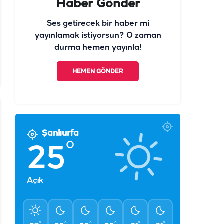
Haber Gönder
Ses getirecek bir haber mi
yayınlamak istiyorsun? O zaman
durma hemen yayınla!
HEMEN GÖNDER
Şanlıurfa
°
25
Açık