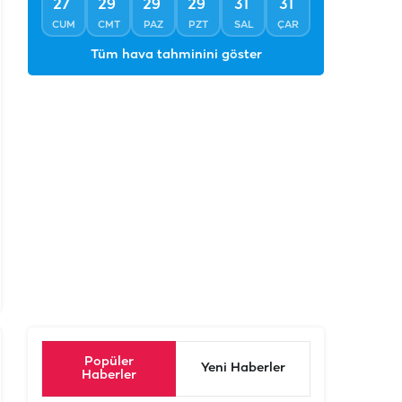
°
°
°
°
°
°
27
29
29
29
31
31
CUM
CMT
PAZ
PZT
SAL
ÇAR
Tüm hava tahminini göster
Popüler
Yeni Haberler
Haberler