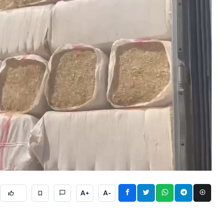
A+
A-