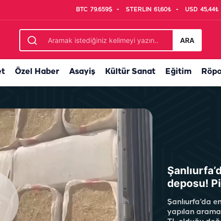
BTC
79.659$
STERLIN
61,60₺
USD
45,44₺
ipler seferber oldu
ARA
et
Özel Haber
Asayiş
Kültür Sanat
Eğitim
Röpo
Şanlıurfa’d
deposu! Pi
Şanlıurfa’da em
yapılan aramad