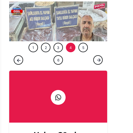
ÖZEL HABE
1
2
3
4
5
ÖZEL HABER
6
Gurbetçi talebi Urfa esnafına sezonu
erken açtırdı! Valizler salça ile doluyor