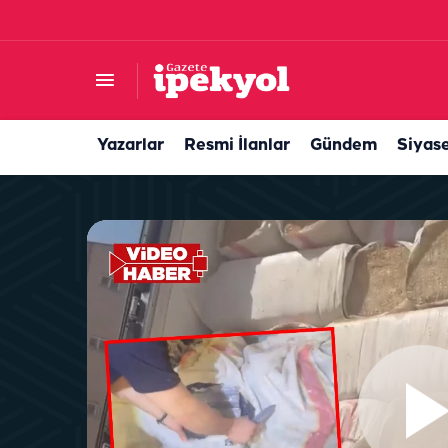
Şanlıurfa’da evin çatısı alevlere teslim oldu! Ek
Yazarlar
Resmi İlanlar
Gündem
Siyas