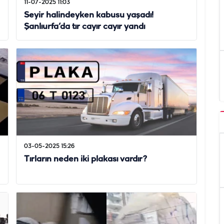
11-07-2025 11:03
Seyir halindeyken kabusu yaşadı!
Şanlıurfa’da tır cayır cayır yandı
03-05-2025 15:26
Tırların neden iki plakası vardır?