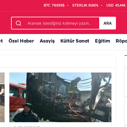
BTC
79.659$
STERLIN
61,60₺
USD
45,44₺
ARA
et
Özel Haber
Asayiş
Kültür Sanat
Eğitim
Röpo