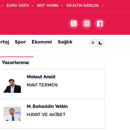
EURO
53,37₺
BIST
14.598₺
GR.ALTIN
6.856,23₺
rtaj
Spor
Ekonomi
Sağlık
Yazarlarımız
Maksut Arısüt
MAVİ TERMOS
M. Bahaddin Yetkin
HAYAT VE AKÎBET