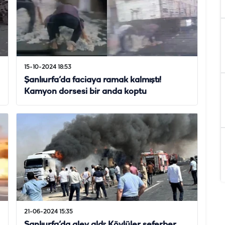
15-10-2024 18:53
Şanlıurfa’da faciaya ramak kalmıştı!
Kamyon dorsesi bir anda koptu
21-06-2024 15:35
Şanlıurfa’da alev aldı: Köylüler seferber