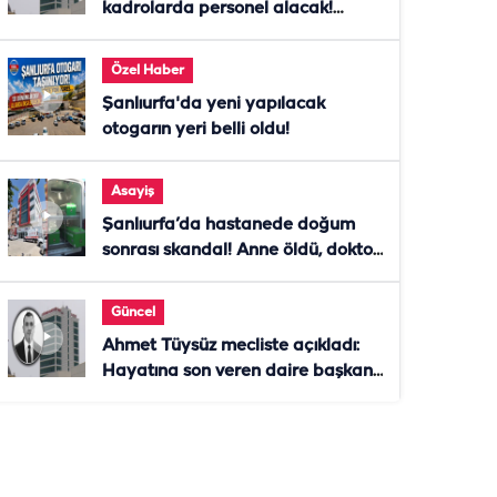
kadrolarda personel alacak!
Başvurular başladı
Özel Haber
Şanlıurfa'da yeni yapılacak
otogarın yeri belli oldu!
Asayiş
Şanlıurfa’da hastanede doğum
sonrası skandal! Anne öldü, doktor
tutuklandı
Güncel
Ahmet Tüysüz mecliste açıkladı:
Hayatına son veren daire başkanı
"İsteselerdi ölmezdim" notunu
bıraktı