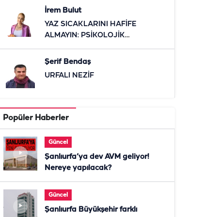
İrem Bulut
YAZ SICAKLARINI HAFİFE
ALMAYIN: PSİKOLOJİK
ETKİLERİNE DİKKAT
Şerif Bendaş
URFALI NEZİF
Popüler Haberler
Güncel
Şanlıurfa’ya dev AVM geliyor!
Nereye yapılacak?
Güncel
Şanlıurfa Büyükşehir farklı