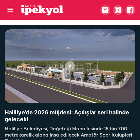
Şanlıurfa’da 50 yıllık eşini kaybeden kadının miras
çilesi Meclis'e taşındı
Haliliye’de 2026 müjdesi: Açılışlar seri halinde
gelecek!
Haliliye Belediyesi, Dağeteği Mahallesinde 16 bin 700
metrekarelik alana inşa edilecek Amatör Spor Kulüpleri