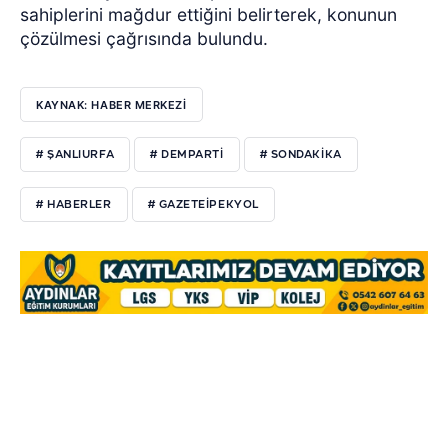
sahiplerini mağdur ettiğini belirterek, konunun
çözülmesi çağrısında bulundu.
KAYNAK: HABER MERKEZI
# ŞANLIURFA
# DEMPARTI
# SONDAKIKA
# HABERLER
# GAZETEIPEKYOL