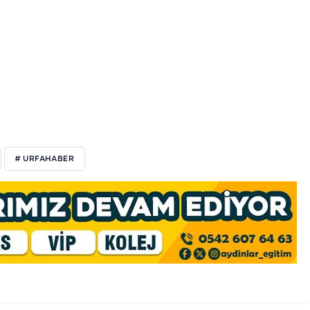
# URFAHABER