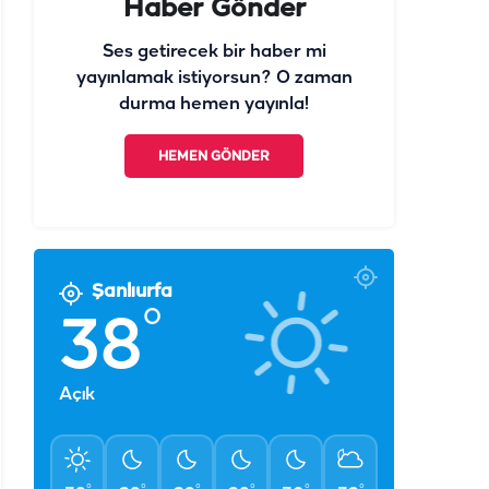
Haber Gönder
Ses getirecek bir haber mi
yayınlamak istiyorsun? O zaman
durma hemen yayınla!
HEMEN GÖNDER
Şanlıurfa
°
38
Açık