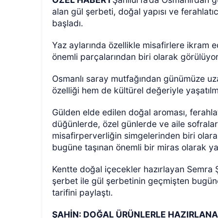
alan gül şerbeti, doğal yapısı ve ferahlatı
başladı.
Yaz aylarında özellikle misafirlere ikram e
önemli parçalarından biri olarak görülüyor
Osmanlı saray mutfağından günümüze uzana
özelliği hem de kültürel değeriyle yaşat
ÖZEL HABER
Gülden elde edilen doğal aroması, ferahla
düğünlerde, özel günlerde ve aile sofralar
misafirperverliğin simgelerinden biri ola
bugüne taşınan önemli bir miras olarak yaş
Kentte doğal içecekler hazırlayan Semra Ş
şerbet ile gül şerbetinin geçmişten bugün
tarifini paylaştı.
ŞAHİN: DOĞAL ÜRÜNLERLE HAZIRLANA