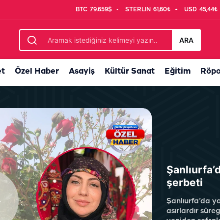
BTC
79.659$
STERLIN
61,60₺
USD
45,44₺
netimlerinde temmuz ayı bilançosu: 107 bin denetim, 250 milyon...
ARA
et
Özel Haber
Asayiş
Kültür Sanat
Eğitim
Röpo
Şanlıurfa’
şerbeti
Şanlıurfa’da ya
asırlardır süre