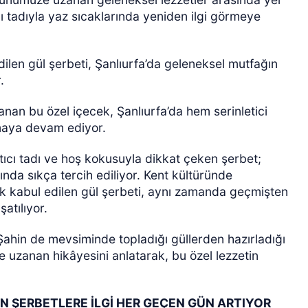
cı tadıyla yaz sıcaklarında yeniden ilgi görmeye
dilen gül şerbeti, Şanlıurfa’da geleneksel mutfağın
.
n bu özel içecek, Şanlıurfa’da hem serinletici
ılmaya devam ediyor.
ÖZEL HABER
tıcı tadı ve hoş kokusuyla dikkat çeken şerbet;
ında sıkça tercih ediliyor. Kent kültüründe
rak kabul edilen gül şerbeti, aynı zamanda geçmişten
atılıyor.
ahin de mevsiminde topladığı güllerden hazırladığı
e uzanan hikâyesini anlatarak, bu özel lezzetin
N ŞERBETLERE İLGİ HER GEÇEN GÜN ARTIYOR