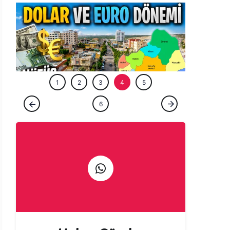
ÖZEL HABE
1
2
3
4
5
ÖZEL HABER
6
Şanlıurfa’nın gözde ilçesinde dolar ve euro
dönemi! Nüfus iki katına çıktı…