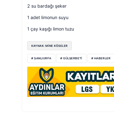
2 su bardağı şeker
1 adet limonun suyu
1 çay kaşığı limon tuzu
KAYNAK: MİNE KÖSELER
# ŞANLIURFA
# GÜLŞERBETI
# HABERLER