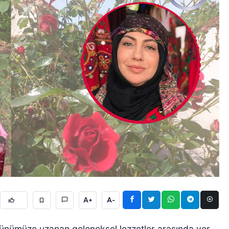
A+
A-
günümüze uzanan geleneksel lezzetler arasında yer