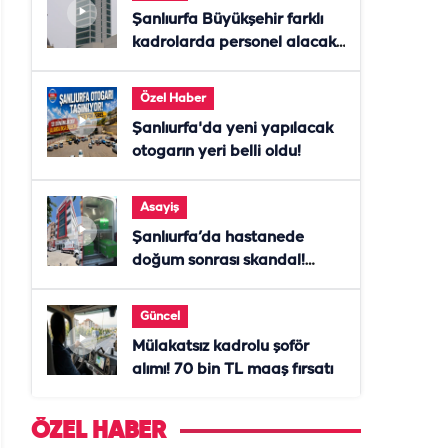
Şanlıurfa Büyükşehir farklı
kadrolarda personel alacak!
Başvurular başladı
Özel Haber
Şanlıurfa'da yeni yapılacak
otogarın yeri belli oldu!
Asayiş
Şanlıurfa’da hastanede
doğum sonrası skandal!
Anne öldü, doktor tutuklandı
Güncel
Mülakatsız kadrolu şoför
alımı! 70 bin TL maaş fırsatı
ÖZEL HABER