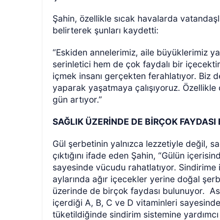
Şahin, özellikle sıcak havalarda vatandaşl
belirterek şunları kaydetti:
“Eskiden annelerimiz, aile büyüklerimiz y
serinletici hem de çok faydalı bir içecektir
içmek insanı gerçekten ferahlatıyor. Biz 
yaparak yaşatmaya çalışıyoruz. Özellikle 
gün artıyor.”
SAĞLIK ÜZERİNDE DE BİRÇOK FAYDAS
Gül şerbetinin yalnızca lezzetiyle değil, 
çıktığını ifade eden Şahin, “Gülün içerisin
sayesinde vücudu rahatlatıyor. Sindirime iy
aylarında ağır içecekler yerine doğal şerbe
üzerinde de birçok faydası bulunuyor.
As
içerdiği A, B, C ve D vitaminleri sayesinde
tüketildiğinde sindirim sistemine yardımcı