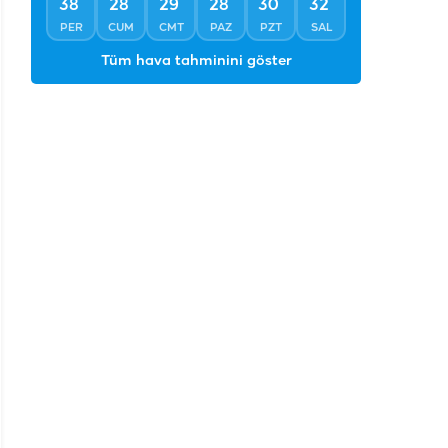
°
°
°
°
°
°
38
28
29
28
30
32
PER
CUM
CMT
PAZ
PZT
SAL
Tüm hava tahminini göster