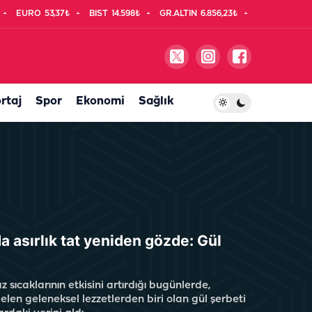
EURO
53,37₺
BIST
14.598₺
GR.ALTIN
6.856,23₺
rtaj
Spor
Ekonomi
Sağlık
da asırlık tat yeniden gözde: Gül
z sıcaklarının etkisini artırdığı bugünlerde,
gelen geleneksel lezzetlerden biri olan gül şerbeti