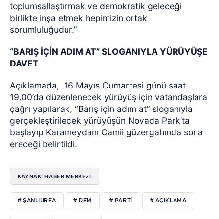
toplumsallaştırmak ve demokratik geleceği
birlikte inşa etmek hepimizin ortak
sorumluluğudur.”
“BARIŞ İÇİN ADIM AT” SLOGANIYLA YÜRÜYÜŞE
DAVET
Açıklamada,
16 Mayıs Cumartesi günü saat
19.00’da düzenlenecek yürüyüş için vatandaşlara
çağrı yapılarak, “Barış için adım at” sloganıyla
gerçekleştirilecek yürüyüşün Novada Park’ta
başlayıp Karameydanı Camii güzergahında sona
ereceği belirtildi.
KAYNAK: HABER MERKEZİ
# ŞANLIURFA
# DEM
# PARTİ
# AÇIKLAMA