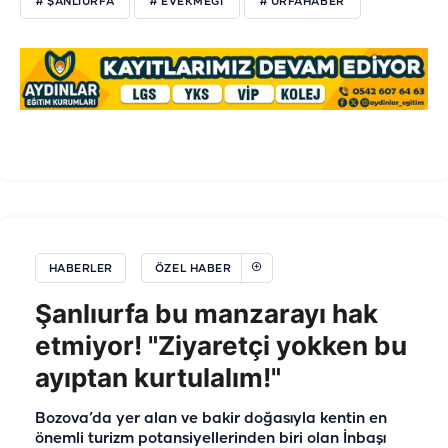
# ŞANLIURFA
# EVEKMEĞI
# URFAHABER
HABERLER
ÖZEL HABER
Şanlıurfa bu manzarayı hak
etmiyor! "Ziyaretçi yokken bu
ayıptan kurtulalım!"
Bozova’da yer alan ve bakir doğasıyla kentin en
önemli turizm potansiyellerinden biri olan İnbaşı