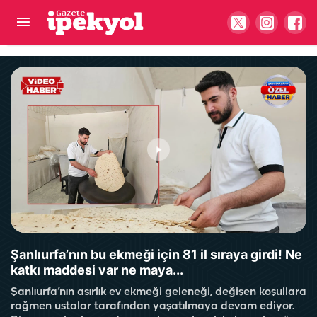
Şanlıurfa bu manzarayı hak etmiyor! "Ziyaretçi
yokken bu ayıptan kurtulalım!"
Şanlıurfa’nın bu ekmeği için 81 il sıraya girdi! Ne
katkı maddesi var ne maya...
Şanlıurfa’nın asırlık ev ekmeği geleneği, değişen koşullara
rağmen ustalar tarafından yaşatılmaya devam ediyor.