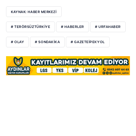
KAYNAK: HABER MERKEZI
# TERÖRSÜZTÜRKIYE
# HABERLER
# URFAHABER
# OLAY
# SONDAKIKA
# GAZETEIPEKYOL