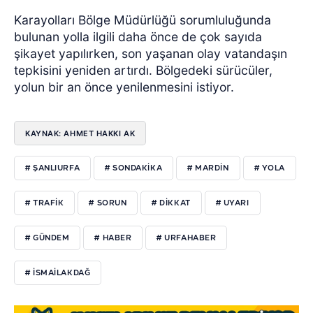
Karayolları Bölge Müdürlüğü sorumluluğunda
bulunan yolla ilgili daha önce de çok sayıda
şikayet yapılırken, son yaşanan olay vatandaşın
tepkisini yeniden artırdı. Bölgedeki sürücüler,
yolun bir an önce yenilenmesini istiyor.
KAYNAK: AHMET HAKKI AK
# ŞANLIURFA
# SONDAKIKA
# MARDIN
# YOLA
# TRAFIK
# SORUN
# DIKKAT
# UYARI
# GÜNDEM
# HABER
# URFAHABER
# ISMAILAKDAĞ