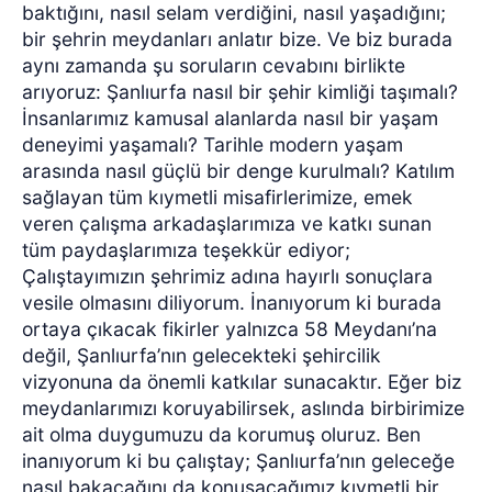
baktığını, nasıl selam verdiğini, nasıl yaşadığını;
bir şehrin meydanları anlatır bize. Ve biz burada
aynı zamanda şu soruların cevabını birlikte
arıyoruz: Şanlıurfa nasıl bir şehir kimliği taşımalı?
İnsanlarımız kamusal alanlarda nasıl bir yaşam
deneyimi yaşamalı? Tarihle modern yaşam
arasında nasıl güçlü bir denge kurulmalı? Katılım
sağlayan tüm kıymetli misafirlerimize, emek
veren çalışma arkadaşlarımıza ve katkı sunan
tüm paydaşlarımıza teşekkür ediyor;
Çalıştayımızın şehrimiz adına hayırlı sonuçlara
vesile olmasını diliyorum. İnanıyorum ki burada
ortaya çıkacak fikirler yalnızca 58 Meydanı’na
değil, Şanlıurfa’nın gelecekteki şehircilik
vizyonuna da önemli katkılar sunacaktır. Eğer biz
meydanlarımızı koruyabilirsek, aslında birbirimize
ait olma duygumuzu da korumuş oluruz. Ben
inanıyorum ki bu çalıştay; Şanlıurfa’nın geleceğe
nasıl bakacağını da konuşacağımız kıymetli bir