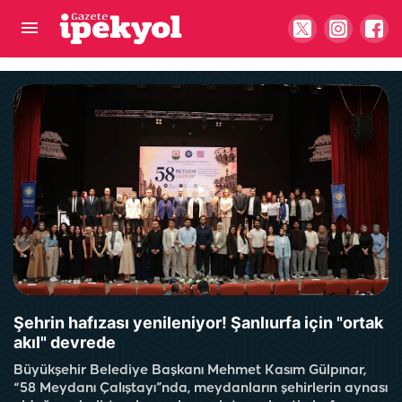
Şanlıurfa'da kaplumbağa hızıyla gittiklerini gördü
mü acaba?
Şehrin hafızası yenileniyor! Şanlıurfa için "ortak
akıl" devrede
Büyükşehir Belediye Başkanı Mehmet Kasım Gülpınar,
“58 Meydanı Çalıştayı”nda, meydanların şehirlerin aynası